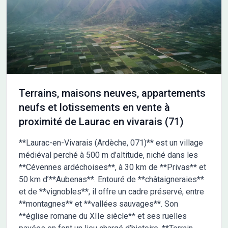
Pour plus de renseignements, contactez Caroline
Terrains, maisons neuves, appartements
neufs et lotissements en vente à
proximité de Laurac en vivarais (71)
**Laurac-en-Vivarais (Ardèche, 071)** est un village
médiéval perché à 500 m d’altitude, niché dans les
**Cévennes ardéchoises**, à 30 km de **Privas** et
50 km d’**Aubenas**. Entouré de **châtaigneraies**
et de **vignobles**, il offre un cadre préservé, entre
**montagnes** et **vallées sauvages**. Son
**église romane du XIIe siècle** et ses ruelles