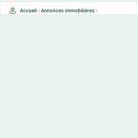
Accueil
Annonces immobilières
Tous les produits
212 terrains, maisons-neuves et appartements neufs à
vendre à Laurac en vivarais (71)
Nos-terrains.com offre une vitrine exclusive
aux acteurs de l'immobilier.
Diffuser vos annonces
Contactez-nous