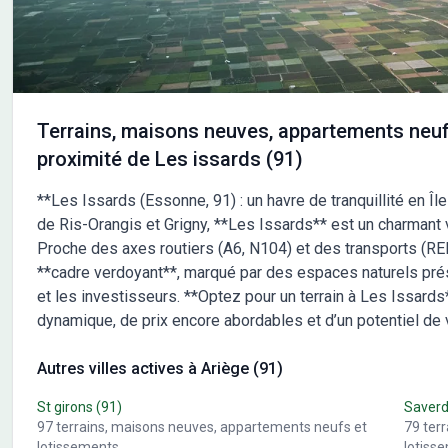
budget. &#128222; Contactez Maisons France Confort
refl
dès aujourd'hui au 05.61.76.07.80 pour découvrir
Cont
comment faire la maison de vos rêves. Avec plus de 106
05.6
ans d'expérience, Maisons France Confort vous
de v
accompagne à chaque étape de votre projet. &#10024;
Mais
Maisons France Confort : Bien construire votre futur
étap
Terrains, maisons neuves, appartements neuf
&#10024;
: Bi
proximité de Les issards (91)
**Les Issards (Essonne, 91) : un havre de tranquillité en Îl
de Ris-Orangis et Grigny, **Les Issards** est un charmant v
Proche des axes routiers (A6, N104) et des transports (RER D
**cadre verdoyant**, marqué par des espaces naturels préser
et les investisseurs. **Optez pour un terrain à Les Issards
dynamique, de prix encore abordables et d’un potentiel de v
Autres villes actives à Ariège (91)
St girons
(91)
Saver
97
terrains, maisons neuves, appartements neufs et
79
ter
lotissements
lotiss