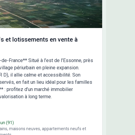
ète votre mode de vie et votre budget. &#128222;
actez Maisons France Confort dès aujourd'hui au
1.76.07.80 pour découvrir comment faire la maison
os rêves. Avec plus de 106 ans d'expérience,
ons France Confort vous accompagne à chaque
e de votre projet. &#10024; Maisons France Confort
s et lotissements en vente à
en construire votre futur &#10024;
e-de-France** Situé à l’est de l’Essonne, près
illage périurbain en pleine expansion.
), il allie calme et accessibilité. Son
vés, en fait un lieu idéal pour les familles
** : profitez d’un marché immobilier
alorisation à long terme.
dun
(91)
rains, maisons neuves, appartements neufs et
ements