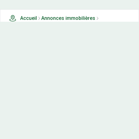
Accueil
Annonces immobilières
Tous les produits
22 terrains, maisons-neuves et appartements neufs à
vendre à Malarce sur la thines (71)
Nos-terrains.com offre une vitrine exclusive
aux acteurs de l'immobilier.
Diffuser vos annonces