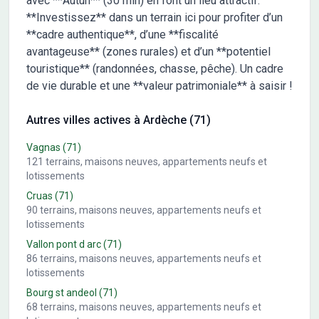
avec **Autun** (30 min) en font un lieu attractif.
**Investissez** dans un terrain ici pour profiter d’un
**cadre authentique**, d’une **fiscalité
avantageuse** (zones rurales) et d’un **potentiel
touristique** (randonnées, chasse, pêche). Un cadre
de vie durable et une **valeur patrimoniale** à saisir !
Autres villes actives à Ardèche (71)
Vagnas
(71)
121
terrains, maisons neuves, appartements neufs et
lotissements
Cruas
(71)
90
terrains, maisons neuves, appartements neufs et
lotissements
Vallon pont d arc
(71)
86
terrains, maisons neuves, appartements neufs et
lotissements
Bourg st andeol
(71)
68
terrains, maisons neuves, appartements neufs et