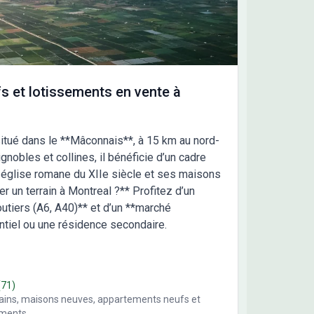
osé dans le cadre d'un Contrat de Construction de
on Individuelle (CCMI), comprenant toutes les
nties légales constructeur : garantie de livraison,
ntie de parfait achèvement, garantie décennale,
rance dommages-ouvrage et prix ferme et définitif.
 toute information complémentaire ou pour
s et lotissements en vente à
nsemble une étude personnalisée de votre
tactez moi : Mélanie DEFFOBIS / Maisons
ce Confort - Agence de Vallon-Pont-d'Arc / 06 46 26
situé dans le **Mâconnais**, à 15 km au nord-
6
nobles et collines, il bénéficie d’un cadre
on église romane du XIIe siècle et ses maisons
er un terrain à Montreal ?** Profitez d’un
outiers (A6, A40)** et d’un **marché
entiel ou une résidence secondaire.
(71)
rains, maisons neuves, appartements neufs et
ements