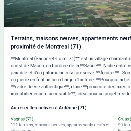
et définitif. Pour toute information complémentaire ou
prop
pour organiser ensemble une étude personnalisée de
Mais
votre projet contactez moi : Mélanie DEFFOBIS / Maisons
gara
France Confort - Agence de Vallon-Pont-d'Arc / 06 46 26
gara
20 66
assu
Pour
Terrains, maisons neuves, appartements neuf
organiser e
proximité de Montreal (71)
projet con
Fran
**Montreal (Saône-et-Loire, 71)** est un village charmant 
20 6
ouest de Mâcon, en bordure de la **Saône**. Niché entre vig
paisible et d’un patrimoine rural préservé. **À noter** : S
en pierre en font un lieu chargé d’histoire. **Pourquoi achet
**cadre de vie authentique**, d’une **proximité des axes r
immobilier encore accessible**, idéal pour un projet résid
Autres villes actives à Ardèche (71)
Vagnas
(71)
Cruas
121
terrains, maisons neuves, appartements neufs et
90
ter
lotissements
lotiss