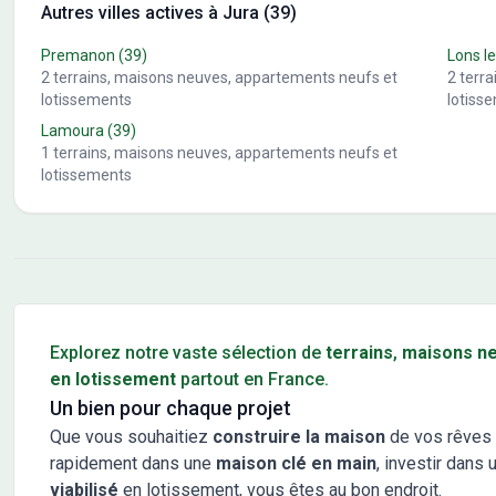
Autres villes actives à Jura (39)
Premanon
(39)
Lons le
2
terrains, maisons neuves, appartements neufs et
2
terr
lotissements
lotiss
Lamoura
(39)
1
terrains, maisons neuves, appartements neufs et
lotissements
Conseils pour l'achat d'un bien immobilier
Explorez notre vaste sélection de
terrains
,
maisons n
en lotissement
partout en France.
Un bien pour chaque projet
Que vous souhaitiez
construire la maison
de vos rêves 
rapidement dans une
maison clé en main
, investir dans 
viabilisé
en lotissement, vous êtes au bon endroit.