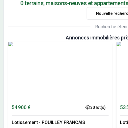
0 terrains, maisons-neuves et appartement
Nouvelle recher
Recherche éten
Annonces immobilières pr
54 900 €
53 
30 lot(s)
Lotissement
•
POUILLEY FRANCAIS
Lot