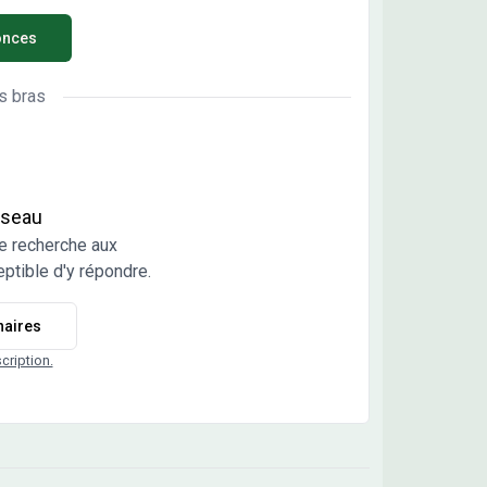
onces
s bras
réseau
e recherche aux
ptible d'y répondre.
naires
scription.