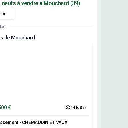
s neufs à vendre à Mouchard (39)
che
due
ès de Mouchard
500 €
14 lot(s)
issement
•
CHEMAUDIN ET VAUX