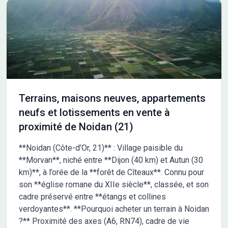
Accompagnement dans le choix et l’acquisition du terrain -
Construction conforme à la nouvelle RE 2020 Demandez une
étude gratuite et personnalisée de votre projet de construction
sur ce terrain ! Prix hors frais de notaire. Terrain sélectionné et
vu pour vous sous réserve de disponibilité et au prix indiqué par
notre partenaire foncier. Conditions et visuels non contractuels.
Cette annonce a été créée et diffusée avec le logiciel
VITAHOME. Contactez Romain ROUMIER au 07 45 86 23 12 ou
au 07 45 86 23 12 (Maisons Chênes - Agence d'Avallon).
Terrains, maisons neuves, appartements
neufs et lotissements en vente à
proximité de Noidan (21)
**Noidan (Côte-d’Or, 21)** : Village paisible du
**Morvan**, niché entre **Dijon (40 km) et Autun (30
km)**, à l’orée de la **forêt de Cîteaux**. Connu pour
son **église romane du XIIe siècle**, classée, et son
cadre préservé entre **étangs et collines
verdoyantes**. **Pourquoi acheter un terrain à Noidan
?** Proximité des axes (A6, RN74), cadre de vie