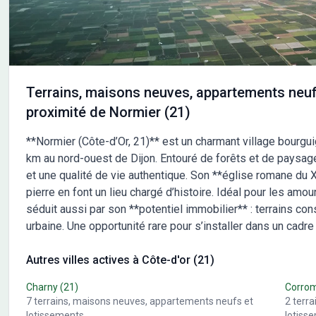
VITAHOME. Contactez Romain ROUMIER au 07 45 86 23
12 ou au 07 45 86 23 12 (Maisons Chênes - Agence
d'Avallon).
Terrains, maisons neuves, appartements neuf
proximité de Normier (21)
**Normier (Côte-d’Or, 21)** est un charmant village bourgu
km au nord-ouest de Dijon. Entouré de forêts et de paysage
et une qualité de vie authentique. Son **église romane du 
pierre en font un lieu chargé d’histoire. Idéal pour les amou
séduit aussi par son **potentiel immobilier** : terrains constr
urbaine. Une opportunité rare pour s’installer dans un cadre
Autres villes actives à Côte-d'or (21)
Charny
(21)
Corro
7
terrains, maisons neuves, appartements neufs et
2
terr
lotissements
lotiss