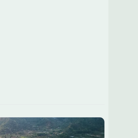
t de construction sur ce terrain ! Prix hors frais de
ire. Terrain sélectionné et vu pour vous sous réserve
sponibilité et au prix indiqué par notre partenaire
ier. Conditions et visuels non contractuels. Cette
nce a été créée et diffusée avec le logiciel
HOME. Contactez Romain ROUMIER au 07 45 86 23
u au 07 45 86 23 12 (Maisons Chênes - Agence
llon).