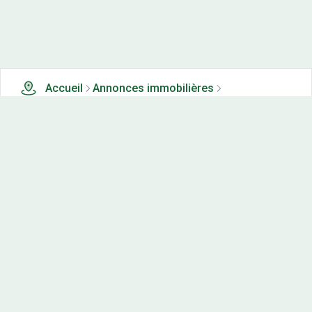
Accueil
Annonces immobilières
Tous les produits
1 terrains, maisons-neuves et appartements neufs à
vendre à Offlanges (39)
Nos-terrains.com offre une vitrine exclusive
aux acteurs de l'immobilier.