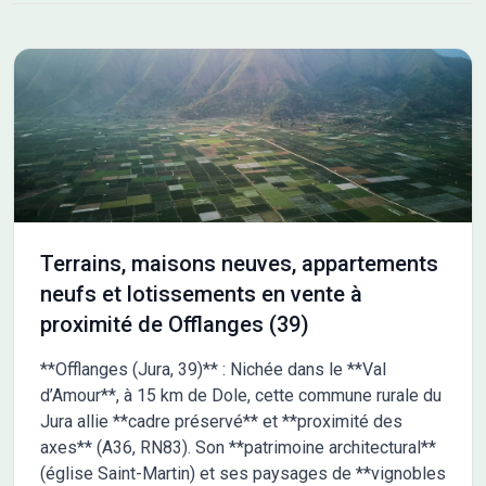
un bassin d'emploi conséquent. Le lotissement La Promenade
des Tilleuls est accompagné de l'aménagement d'une voie
raccordée à la rue du Clos des Tilleuls, se finissant par une
traversée piétonne. Un espace vert est prévu à l'entrée du
programme, tout comme des plantations ponctuelles au fil de
la voirie, future zone de rencontre. La Promenade des Tilleuls
comporte 19 lots destinés à de la maison individu Les
informations sur l'état des risques auxquels ce bien est exposé
sont disponibles sur le site Géorisques : www.georisques.gouv.fr
Terrains, maisons neuves, appartements
neufs et lotissements en vente à
proximité de Offlanges (39)
**Offlanges (Jura, 39)** : Nichée dans le **Val
d’Amour**, à 15 km de Dole, cette commune rurale du
Jura allie **cadre préservé** et **proximité des
axes** (A36, RN83). Son **patrimoine architectural**
(église Saint-Martin) et ses paysages de **vignobles