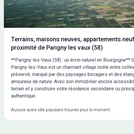
environnantes. Des commerces et des installations
dédiées aux loisirs, comme un terrain de tennis et une
boucherie-charcuterie, se situent à moins de 5 minutes à
pied. NOUS CONTACTER Ce terrain est proposé à la
vente pour un prix de 20 000 euros. Pour plus
d'informations, contactez David Poupet au 02-48-16-38-
Terrains, maisons neuves, appartements neuf
15. L'agence Maisons France Confort Saint-Doulchard se
proximité de Parigny les vaux (58)
tient à votre disposition pour vous accompagner dans la
réalisation de votre projet immobilier.
**Parigny-les-Vaux (58) : un écrin naturel en Bourgogne** 
Parigny-les-Vaux est un charmant village niché entre colli
préservé, marqué par des paysages bocagers et des étangs,
amoureux de nature. Avec son immobilier encore accessible, 
terrain et y construire votre résidence secondaire ou prin
authentique.
Aucune autre ville populaire trouvée pour le moment.