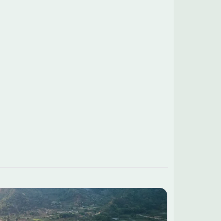
e 5 et 8 kilomètres du bien. Un établissement
aire de type primaire est implanté à proximité. Des
erces sont également accessibles dans les
 Ce bien est proposé à la
 pour un montant de 208 160 euros. Pour plus
formations ou pour concrétiser votre projet de
truction, contactez David Poupet de l'agence
ons France Confort Saint-Doulchard au 02-48-16-
ans ce cadre et
isez votre projet en toute sérénité avec notre
mpagnement personnalisé.