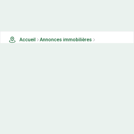
Accueil
Annonces immobilières
Tous les produits
0 terrains, maisons-neuves et appartements neufs à
vendre à Rainans (39)
Nos-terrains.com offre une vitrine exclusive
aux acteurs de l'immobilier.