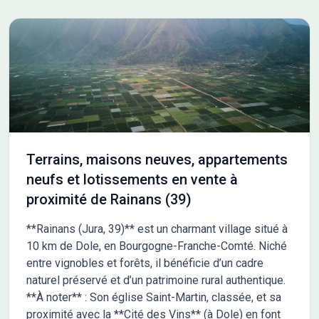
COOP HABITAT BOURGOGNE, le spécialiste du terrain
viabilisé. Permis d'aménager n° PA 71131 23 E0001
délivré le 06/06/23. Les informations sur les risques
auxquels ce bien est exposé sont disponibles sur le site
Géorisques : www.georisques.gouv.fr Non soumis au DPE
Terrains, maisons neuves, appartements
neufs et lotissements en vente à
proximité de Rainans (39)
**Rainans (Jura, 39)** est un charmant village situé à
10 km de Dole, en Bourgogne-Franche-Comté. Niché
entre vignobles et forêts, il bénéficie d’un cadre
naturel préservé et d’un patrimoine rural authentique.
**À noter** : Son église Saint-Martin, classée, et sa
proximité avec la **Cité des Vins** (à Dole) en font