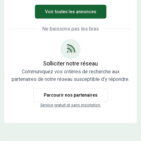
environnement naturel, son atmosphère conviviale et son
Voir toutes les annonces
dynamisme. Vous trouverez à proximité du lotissement : -
Écoles maternelle et primaire. - Commerces : boulangerie,
tabac-presse, épicerie, boucherie, coiffeur… - Restaurants
Ne baissons pas les bras
Les terrains sont viabilisés (raccordés avec regards
individuels de branchement aux réseaux électricité,
téléphone, eau potable, eaux pluviales et eaux usées),
bornés et libres de constructeurs. Surfaces disponibles : -
Lot 1 : vendu - Lot 2 de 903 m² à 60.000 € - SOUS OPTION -
Solliciter notre réseau
Lot 3 de 728 m² à 52.500 € - Lot 4 de 737 m² à 53.000 € -
Communiquez vos critères de recherche aux
Lot 5 de 718 m² à 52.000 € - Lot 6 de 727 m² à 49.900 € -
partenaires de notre réseau susceptible d'y répondre.
Lot 7 de 600 m² à 39.900 € - Lot 8 de 621 m² à 47.900 € -
Lot 9 de 646 m² à 49.900 € - Lot 10 de 680 m² à 51.900 €
Parcourir nos partenaires
Eligible au Prêt à taux 0 pour les primo accédants (sous
conditions de ressources) Eligible au Prêt accession de
Service gratuit et sans inscription.
30.000 € à 1% pour les salariés du secteur privé (sous
conditions de ressources) Pas de frais d'agence car en
direct avec le propriétaire. Vous souhaitez visiter ce lot à
bâtir ? Contactez nous! Retrouvez toutes les informations
sur notre site internet. (disponibilité, plan de bornage, etc)