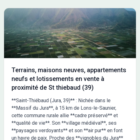
Terrains, maisons neuves, appartements
neufs et lotissements en vente à
proximité de St thiebaud (39)
**Saint-Thiébaud (Jura, 39)** : Nichée dans le
**Massif du Jura**, à 15 km de Lons-le-Saunier,
cette commune rurale allie **cadre préservé** et
**qualité de vie**. Son **village médiéval**, ses
**paysages verdoyants** et son **air pur** en font
un havre de paix. Proche des **vignobles du Jura**