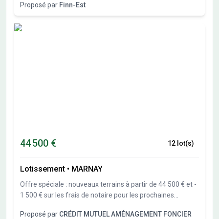
Proposé par
Finn-Est
27 parcelles de 551m² à 838 m². Libre constructeur.
44 500 €
12 lot(s)
Lotissement
•
MARNAY
Offre spéciale : nouveaux terrains à partir de 44 500 € et -
1 500 € sur les frais de notaire pour les prochaines
réservations** (RE)COMMENCEZ À RÊVER DE VOTRE
Proposé par
CRÉDIT MUTUEL AMÉNAGEMENT FONCIER
MAISON ! TERRAINS À BÂTIR ÉLIGIBLES AU PRÊT À TAUX