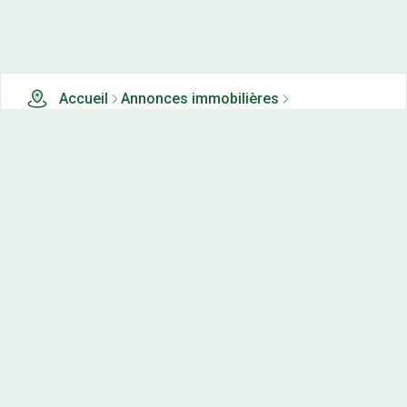
Accueil
Annonces immobilières
Tous les produits
0 terrains, maisons-neuves et appartements neufs à
vendre à St thiebaud (39)
Nos-terrains.com offre une vitrine exclusive
aux acteurs de l'immobilier.