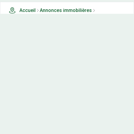
Accueil
Annonces immobilières
Tous les produits
15 terrains, maisons-neuves et appartements neufs à
vendre à Tergnier (27)
Nos-terrains.com offre une vitrine exclusive
aux acteurs de l'immobilier.
Diffuser vos annonces
Contactez-nous