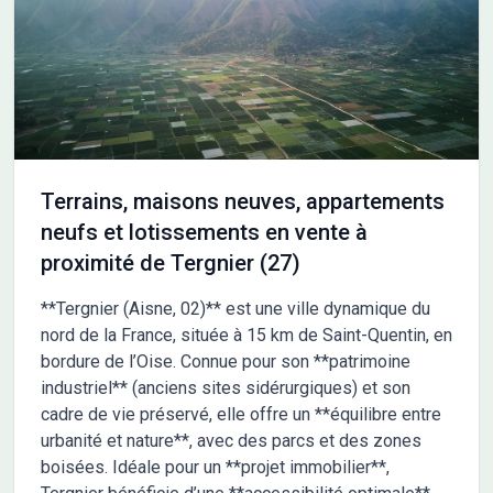
et commerces de proximités. Son prix de vente est de 220 000
€ frais de notaire inclus sur le terrain. Contactez Pauline
GOMEZ (O6 19 56 27 71) pour toute information sur cette
maison. Pourquoi faire confiance à Maisons France confort ?
Maisons France Confort c'est le numéro 1 en France de la
construction de maisons individuelles avec nos maisons
personnalisables et qui s'adaptent à chaque budget. C'est un
accompagnement personnel dans toutes les démarches et
Terrains, maisons neuves, appartements
étapes de votre projet immobilier (terrain, maison et
neufs et lotissements en vente à
financement entre autres). Ensemble, construisons la maison
proximité de Tergnier (27)
qui vous ressemble !
**Tergnier (Aisne, 02)** est une ville dynamique du
nord de la France, située à 15 km de Saint-Quentin, en
bordure de l’Oise. Connue pour son **patrimoine
industriel** (anciens sites sidérurgiques) et son
cadre de vie préservé, elle offre un **équilibre entre
urbanité et nature**, avec des parcs et des zones
boisées. Idéale pour un **projet immobilier**,