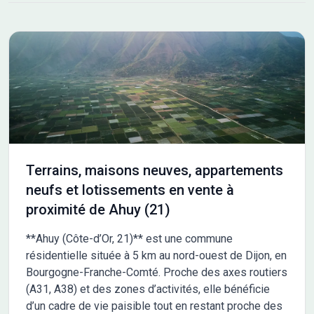
actifs et les familles en quête de sérénité. Le site Côté Sud
compte 14 terrains à bâtir viabilisés allant de 355 à 670 m². Les
prestations et les aménagements ont été pensés pour
satisfaire les besoins de chaque foyer : accès aux autoroutes
A31, A39 et aux voies rapides vers Dijon, habillage des coffrets.
Au sein du quartier Côté Sud, un espace paysagé singulier
prend vie : le Jardin de Pluie. Véritable liaison piétonne, il Les
informations sur l'état des risques auxquels ce bien est exposé
sont disponibles sur le site Géorisques : www.georisques.gouv.fr
Terrains, maisons neuves, appartements
neufs et lotissements en vente à
proximité de Ahuy (21)
**Ahuy (Côte-d’Or, 21)** est une commune
résidentielle située à 5 km au nord-ouest de Dijon, en
Bourgogne-Franche-Comté. Proche des axes routiers
(A31, A38) et des zones d’activités, elle bénéficie
d’un cadre de vie paisible tout en restant proche des