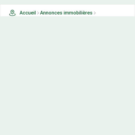
Accueil
Annonces immobilières
Tous les produits
1 terrains, maisons-neuves et appartements neufs à
vendre à Ahuy (21)
Nos-terrains.com offre une vitrine exclusive
aux acteurs de l'immobilier.
Diffuser vos annonces
Contactez-nous