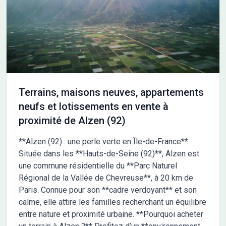
supérette dans les environs. Elle est proposée à l'achat pour
398 000 € avec une estimation des frais annexes à prévoir.
&#127912; Votre maison, votre style : • Personnalisez les plans
selon vos besoins et vos envies. • Choisissez parmi nos
prestations pour un intérieur qui reflète votre mode de vie et
votre budget. &#128222; Contactez Maisons France Confort
dès aujourd'hui au 05.61.76.07.80 pour découvrir comment
faire la maison de vos rêves. Avec plus de 106 ans
Terrains, maisons neuves, appartements
d'expérience, Maisons France Confort vous accompagne à
neufs et lotissements en vente à
chaque étape de votre projet. &#10024; Maisons France
proximité de Alzen (92)
Confort : Bien construire votre futur &#10024;
**Alzen (92) : une perle verte en Île-de-France**
Située dans les **Hauts-de-Seine (92)**, Alzen est
une commune résidentielle du **Parc Naturel
Régional de la Vallée de Chevreuse**, à 20 km de
Paris. Connue pour son **cadre verdoyant** et son
calme, elle attire les familles recherchant un équilibre
entre nature et proximité urbaine. **Pourquoi acheter