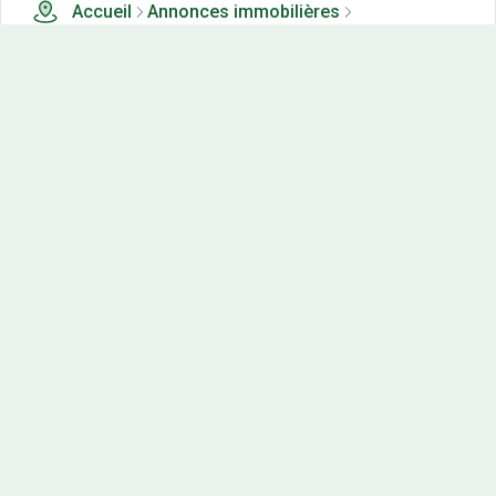
Accueil
Annonces immobilières
Tous les produits
36 terrains, maisons-neuves et appartements neufs à
vendre à Alzen (92)
Nos-terrains.com offre une vitrine exclusive
aux acteurs de l'immobilier.
Diffuser vos annonces
Contactez-nous