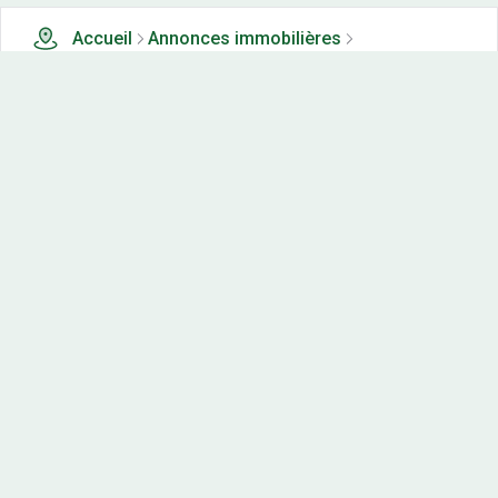
Accueil
Annonces immobilières
Tous les produits
14 terrains, maisons-neuves et appartements neufs à
vendre à Arignac (94)
Nos-terrains.com offre une vitrine exclusive
aux acteurs de l'immobilier.
Diffuser vos annonces
Contactez-nous