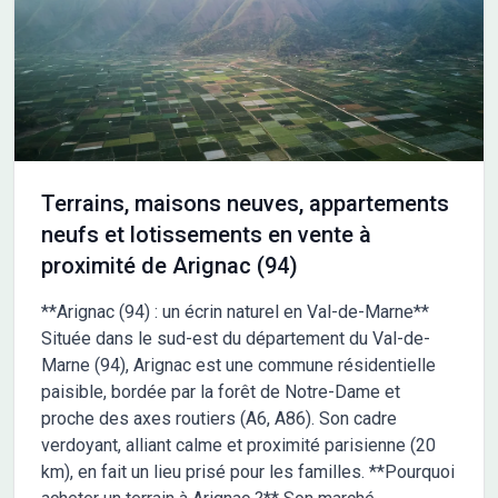
Personnalisez les plans selon vos besoins et vos envies. •
Choisissez parmi nos prestations pour un intérieur qui reflète
votre mode de vie et votre budget. &#128222; Contactez
Maisons France Confort dès aujourd'hui au 05.61.76.07.80 pour
découvrir comment faire la maison de vos rêves. Avec plus de
106 ans d'expérience, Maisons France Confort vous
accompagne à chaque étape de votre projet. &#10024;
Maisons France Confort : Bien construire votre futur &#10024;
Terrains, maisons neuves, appartements
neufs et lotissements en vente à
proximité de Arignac (94)
**Arignac (94) : un écrin naturel en Val-de-Marne**
Située dans le sud-est du département du Val-de-
Marne (94), Arignac est une commune résidentielle
paisible, bordée par la forêt de Notre-Dame et
proche des axes routiers (A6, A86). Son cadre
verdoyant, alliant calme et proximité parisienne (20
km), en fait un lieu prisé pour les familles. **Pourquoi