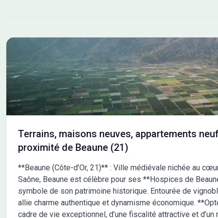
trouvent à moins de 10 km. L'autoroute A31 est
accessible à 10 km, facilitant vos déplacements. De
nombreuses écoles sont implantées dans les environs,
notamment des écoles maternelles, élémentaires,
primaires ainsi qu'un collège. Vous trouverez également
des commerces à proximité. NOUS CONTACTER Ce
terrain est vendu par un partenaire de Maisons France
Confort Melun au prix de 99 000 euros. Pour plus
d'informations et découvrir ce terrain, n'hésitez pas à
contacter Franck ALANOE au 06-27-23-96-64. Il vous
accompagnera dans votre projet de construction.
Terrains, maisons neuves, appartements neuf
proximité de Beaune (21)
**Beaune (Côte-d’Or, 21)** : Ville médiévale nichée au cœur
Saône, Beaune est célèbre pour ses **Hospices de Beaune**
symbole de son patrimoine historique. Entourée de vignobl
allie charme authentique et dynamisme économique. **Optez
cadre de vie exceptionnel, d’une fiscalité attractive et d’un