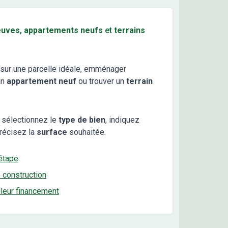
euves
,
appartements neufs
et
terrains
sur une parcelle idéale, emménager
un
appartement neuf
ou trouver un
terrain
 sélectionnez le
type de bien
, indiquez
récisez la
surface
souhaitée.
étape
e construction
lleur financement