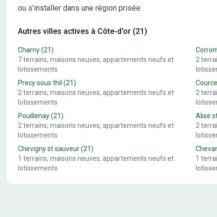
ou s’installer dans une région prisée.
Autres villes actives à Côte-d'or (21)
Charny
(21)
Corro
7
terrains, maisons neuves, appartements neufs et
2
terr
lotissements
lotiss
Precy sous thil
(21)
Cource
2
terrains, maisons neuves, appartements neufs et
2
terr
lotissements
lotiss
Pouillenay
(21)
Alise s
2
terrains, maisons neuves, appartements neufs et
2
terr
lotissements
lotiss
Chevigny st sauveur
(21)
Cheva
1
terrains, maisons neuves, appartements neufs et
1
terr
lotissements
lotiss