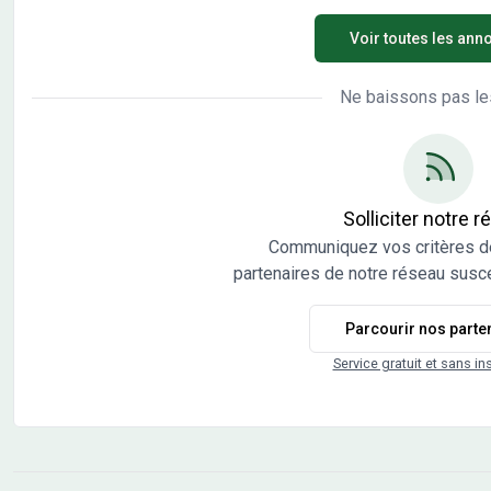
vendu viabilisé, libre de constructeurs et architectes.
vend
Voir toutes les ann
Vente directe par l'aménageur, pas de commission
arch
d'agence.
com
Ne baissons pas le
Solliciter notre 
Communiquez vos critères d
partenaires de notre réseau susce
Parcourir nos parte
Service gratuit et sans in