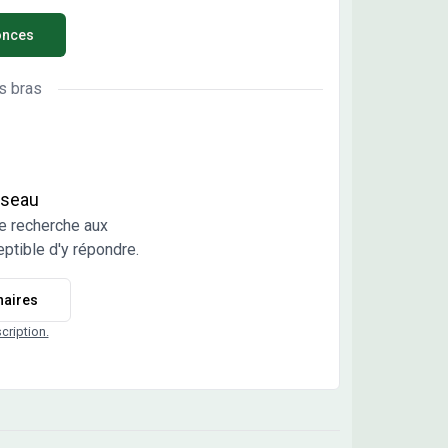
us viabilisés, libres de constructeurs et
onces
itectes. Vente directe par l'aménageur, pas de
mission d'agence.
s bras
réseau
e recherche aux
ptible d'y répondre.
naires
scription.