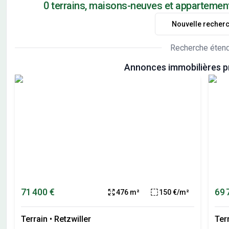
0 terrains, maisons-neuves et appartemen
Nouvelle recher
Recherche éten
Annonces immobilières p
71 400 €
69 
476 m²
150 €/m²
Terrain
•
Retzwiller
Ter