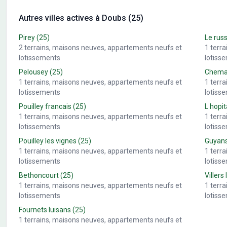
Autres villes actives à Doubs (25)
Pirey
(25)
Le rus
2
terrains, maisons neuves, appartements neufs et
1
terr
lotissements
lotiss
Pelousey
(25)
Chemau
1
terrains, maisons neuves, appartements neufs et
1
terr
lotissements
lotiss
Pouilley francais
(25)
L hopit
1
terrains, maisons neuves, appartements neufs et
1
terr
lotissements
lotiss
Pouilley les vignes
(25)
Guyan
1
terrains, maisons neuves, appartements neufs et
1
terr
lotissements
lotiss
Bethoncourt
(25)
Villers 
1
terrains, maisons neuves, appartements neufs et
1
terr
lotissements
lotiss
Fournets luisans
(25)
1
terrains, maisons neuves, appartements neufs et