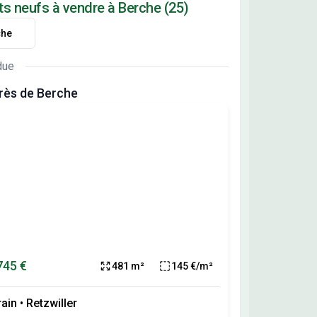
ts neufs à vendre à Berche (25)
che
due
rès de Berche
745 €
481 m²
145 €/m²
rain
•
Retzwiller