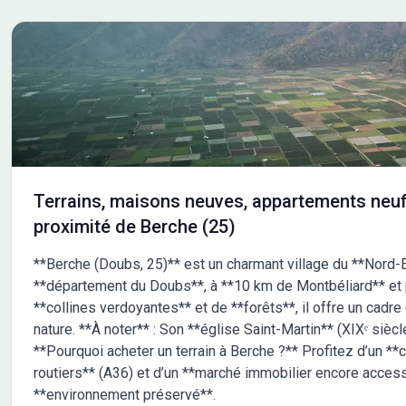
Terrains, maisons neuves, appartements neuf
proximité de Berche (25)
**Berche (Doubs, 25)** est un charmant village du **Nord-E
**département du Doubs**, à **10 km de Montbéliard** et p
**collines verdoyantes** et de **forêts**, il offre un cadre
nature. **À noter** : Son **église Saint-Martin** (XIXᵉ sièc
**Pourquoi acheter un terrain à Berche ?** Profitez d’un *
routiers** (A36) et d’un **marché immobilier encore accessi
**environnement préservé**.