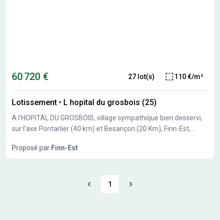
60 720 €
27 lot(s)
110 €/m²
Lotissement
•
L hopital du grosbois (25)
A l'HOPITAL DU GROSBOIS, village sympathique bien desservi,
sur l'axe Pontarlier (40 km) et Besançon (20 Km), Finn-Est,
spécialiste des constructions bois vous propose 27 parcelles de
Proposé par
Finn-Est
551m² à 838 m². Libre constructeur.
1