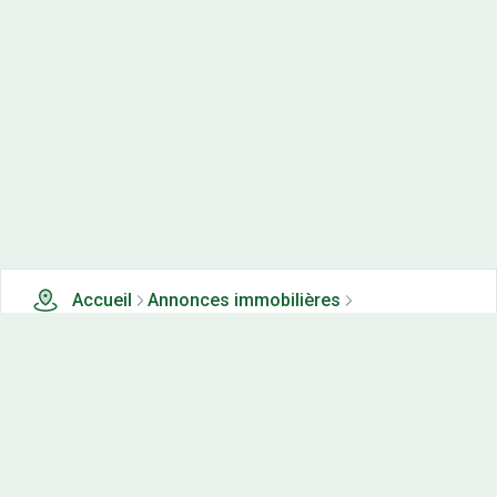
Accueil
Annonces immobilières
Tous les produits
1 terrains, maisons-neuves et appartements neufs à
vendre à Bouclans (25)