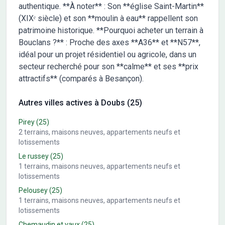
authentique. **À noter** : Son **église Saint-Martin**
(XIXᵉ siècle) et son **moulin à eau** rappellent son
patrimoine historique. **Pourquoi acheter un terrain à
Bouclans ?** : Proche des axes **A36** et **N57**,
idéal pour un projet résidentiel ou agricole, dans un
secteur recherché pour son **calme** et ses **prix
attractifs** (comparés à Besançon).
Autres villes actives à Doubs (25)
Pirey
(25)
2
terrains, maisons neuves, appartements neufs et
lotissements
Le russey
(25)
1
terrains, maisons neuves, appartements neufs et
lotissements
Pelousey
(25)
1
terrains, maisons neuves, appartements neufs et
lotissements
Chemaudin et vaux
(25)