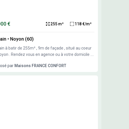
u à votre domicile . Contactez XAVIER DOS
OS pour une étude personnalisée au 06 16 27 53
000 €
255 m²
118 €/m²
ain
•
Noyon (60)
ain à batir de 255m² , 9m de façade , situé au coeur
en agence ou à votre domicile .
actez XAVIER DOS SANTOS pour une étude
osé par
Maisons FRANCE CONFORT
onnalisée au 06 16 27 53 27