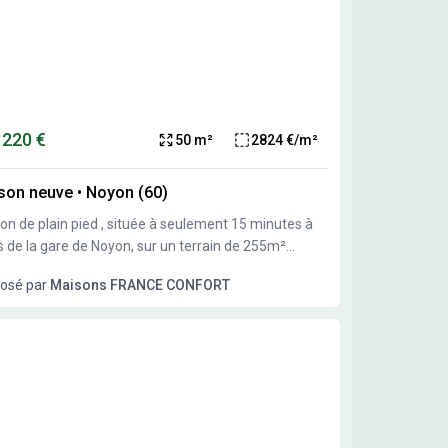
 220 €
50 m²
2824 €/m²
son neuve
•
Noyon (60)
ain pied , située à seulement 15 minutes à
s de la gare de Noyon, sur un terrain de 255m²
n , environnement résidentiel
osé par
Maisons FRANCE CONFORT
pas des écoles , et de toutes les commodités .
maison dispose de deux chambre avec
ements intégrés , séjour carrelé ,1 salle d'eau
pée . Idéale pour un premier investissement .
mpagnement intégral : Financement , étude
ique du terrain , gestion administrative . Frais
xes ( raccordements , viabilisation , puisards,
vements des terres excédentaires , chemin d'accès