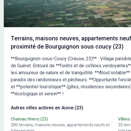
Terrains, maisons neuves, appartements neuf
proximité de Bourguignon sous coucy (23)
**Bourguignon-sous-Coucy (Creuse, 23)** : Village paisibl
de Guéret. Entouré de **forêts et de collines verdoyantes**,
les amoureux de nature et de tranquillité. **Atout notable**
paradis des randonneurs et pêcheurs. **Opportunité foncièr
et **potentiel touristique** (gîtes, résidences secondaire
**écologique et serein** !
Autres villes actives en Aisne (23)
Chateau thierry
(23)
Villiers
280
terrains, maisons neuves, appartements neufs et
35
ter
lotissements
lotiss