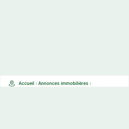
Accueil
Annonces immobilières
Tous les produits
2 terrains, maisons-neuves et appartements neufs à
vendre à Bremondans (25)