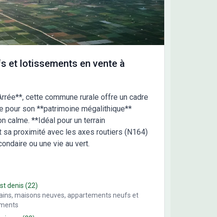
nce a été créée et diffusée avec le logiciel
HOME. Contactez Hélène RETOUR au 06 51 67 57
u au 01 60 01 42 18 (Maisons Lelièvre - Agence de
uil-les-Meaux).
s et lotissements en vente à
Arrée**, cette commune rurale offre un cadre
ue pour son **patrimoine mégalithique**
on calme. **Idéal pour un terrain
et sa proximité avec les axes routiers (N164)
ondaire ou une vie au vert.
 st denis
(22)
rains, maisons neuves, appartements neufs et
ements