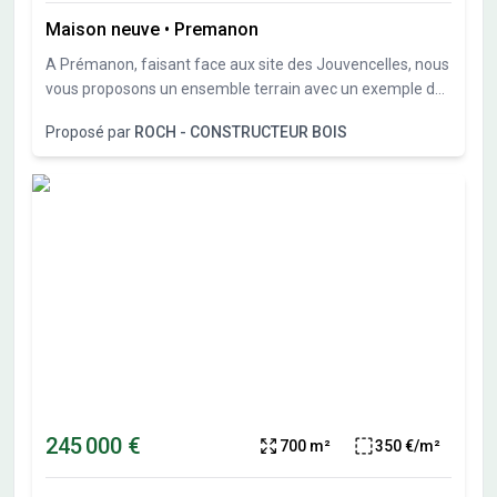
Maison neuve
•
Premanon
A Prémanon, faisant face aux site des Jouvencelles, nous
vous proposons un ensemble terrain avec un exemple de
projet qui reste à personnaliser ou modifier à votre
Proposé par
ROCH - CONSTRUCTEUR BOIS
convenance. Terrain exposé sud.
245 000 €
700 m²
350 €/m²