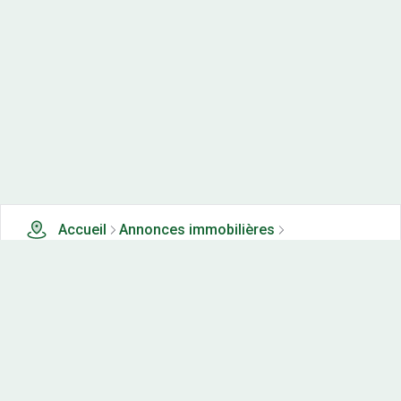
Accueil
Annonces immobilières
Tous les produits
0 terrains, maisons-neuves et appartements neufs à
vendre à Brey et maison du bois (25)