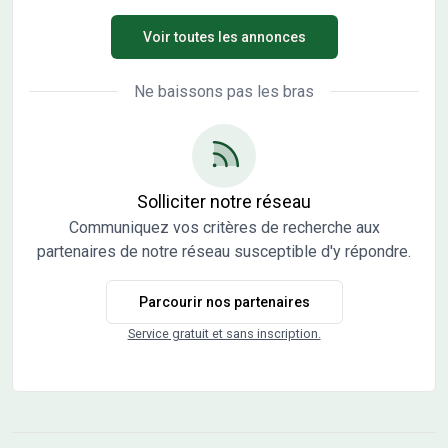
s'adaptent à chaque budget. C'est un accompagnement
aux dernières normes RE2020 (basse consommation)
personnel dans toutes les démarches et étapes de votre
Voir toutes les annonces
Mode de chauffage dernière génération via pompe à
projet immobilier (terrain, maison et financement entre
chaleur Plans sur mesures et modifiables à la demande.
autres). Ensemble, construisons la maison qui vous
Cette maison dispose de 3 chambres, d'une cuisine, d'une
Ne baissons pas les bras
ressemble !
salle de bains, et un cellier. Garanties et assurances
obligatoires incluses (voir détails en agence). Hors
raccordements, hors branchements, Terrain sélectionné
et vu pour vous sous réserve de disponibilité et au prix
indiqué par notre partenaire foncier. A proximité des
Solliciter notre réseau
écoles et commerces de proximités. Son prix de vente est
Communiquez vos critères de recherche aux
de 220 000 € frais de notaire inclus sur le terrain.
partenaires de notre réseau susceptible d'y répondre.
Contactez Pauline GOMEZ (O6 19 56 27 71) pour toute
information sur cette maison. Pourquoi faire confiance à
Parcourir nos partenaires
Maisons France confort ? Maisons France Confort c'est le
numéro 1 en France de la construction de maisons
Service gratuit et sans inscription.
individuelles avec nos maisons personnalisables et qui
s'adaptent à chaque budget. C'est un accompagnement
personnel dans toutes les démarches et étapes de votre
projet immobilier (terrain, maison et financement entre
autres). Ensemble, construisons la maison qui vous