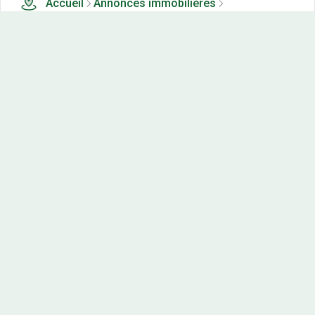
Accueil
Annonces immobilières
Tous les produits
0 terrains, maisons-neuves et appartements neufs à
vendre à Brie (28)
Nos-terrains.com offre une vitrine exclusive
aux acteurs de l'immobilier.
Diffuser vos annonces
Contactez-nous