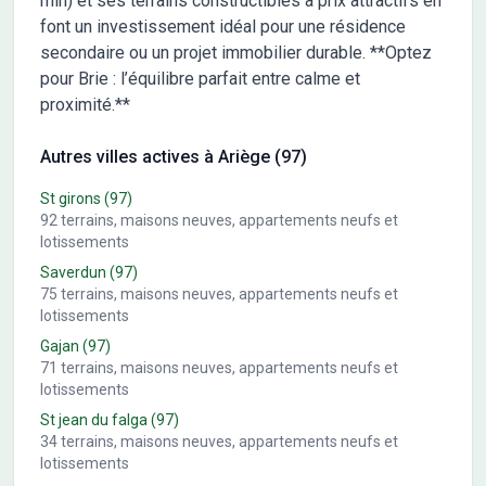
min) et ses terrains constructibles à prix attractifs en
Proposition avec frais 263300 € (notaire, taxe d'aménagement
font un investissement idéal pour une résidence
...estimatif entre 25 et 30 000 €) Pour toutes informations,
secondaire ou un projet immobilier durable. **Optez
contactez l'agence MAISONS FRANCE CONFORT de Muret
pour Brie : l’équilibre parfait entre calme et
proximité.**
Autres villes actives à Ariège (97)
St girons
(97)
92
terrains, maisons neuves, appartements neufs et
lotissements
Saverdun
(97)
75
terrains, maisons neuves, appartements neufs et
lotissements
Gajan
(97)
71
terrains, maisons neuves, appartements neufs et
lotissements
St jean du falga
(97)
34
terrains, maisons neuves, appartements neufs et
lotissements