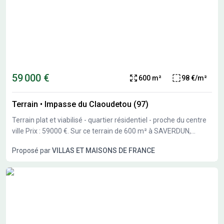
59 000 €
600 m²
98 €/m²
Terrain
•
Impasse du Claoudetou (97)
Terrain plat et viabilisé - quartier résidentiel - proche du centre
ville Prix : 59000 €. Sur ce terrain de 600 m² à SAVERDUN,
VILLAS ET MAISONS DE FRANCE vous propose de réaliser votre
Proposé par
VILLAS ET MAISONS DE FRANCE
projet de construction de maison individuelle. VILLAS ET
MAISONS DE FRANCE vous offre les garanties d’un
constructeur régulièrement audité et vérifié, par un organisme
homologué et indépendant, pour la qualité de son process
constructif, son respect des normes en vigueur et sa relation
client. Le process constructif de haute qualité
environnementale vous permet de vous assurer que