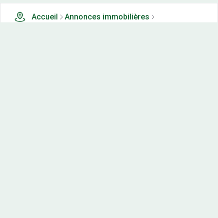
Accueil
Annonces immobilières
Tous les produits
197 terrains, maisons-neuves et appartements neufs à
vendre à Brie (97)
Nos-terrains.com offre une vitrine exclusive
aux acteurs de l'immobilier.
Diffuser vos annonces
Contactez-nous