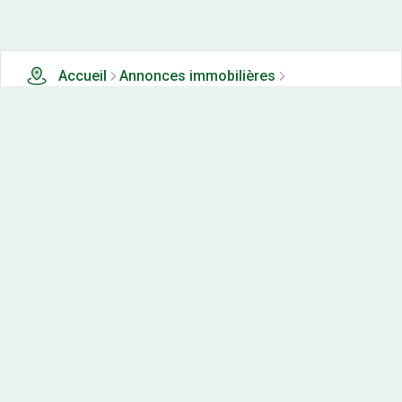
Accueil
Annonces immobilières
Tous les produits
3 terrains, maisons-neuves et appartements neufs à
vendre à Buire (25)
Nos-terrains.com offre une vitrine exclusive
aux acteurs de l'immobilier.
Diffuser vos annonces