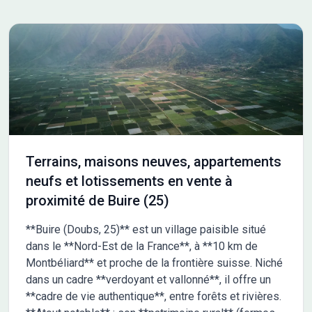
terrain. Il est proposé à l''achat pour 27 300 €. N''hésitez pas à
prendre contact avec notre agence (Mathieu MAZZUCCO :
O6.40.99.52.08) pour obtenir de plus amples informations sur
ce terrain, sur les modalités de vente ou sur les démarches à
suivre.
Terrains, maisons neuves, appartements
neufs et lotissements en vente à
proximité de Buire (25)
**Buire (Doubs, 25)** est un village paisible situé
dans le **Nord-Est de la France**, à **10 km de
Montbéliard** et proche de la frontière suisse. Niché
dans un cadre **verdoyant et vallonné**, il offre un
**cadre de vie authentique**, entre forêts et rivières.