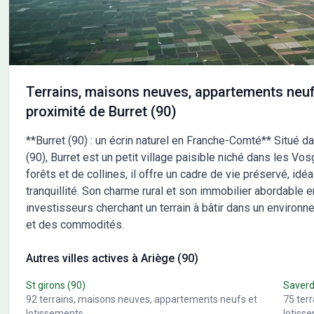
prévoir. &#127912; Votre maison, votre style : •
Votr
Personnalisez les plans selon vos besoins et vos envies. •
selo
Choisissez parmi nos prestations pour un intérieur qui
pres
reflète votre mode de vie et votre budget. &#128222;
vie 
Contactez Maisons France Confort dès aujourd'hui au
Fran
05.61.76.07.80 pour découvrir comment faire la maison
déco
Terrains, maisons neuves, appartements neuf
de vos rêves. Avec plus de 106 ans d'expérience,
plus
proximité de Burret (90)
Maisons France Confort vous accompagne à chaque
vous
étape de votre projet. &#10024; Maisons France Confort
&#10
**Burret (90) : un écrin naturel en Franche-Comté** Situé d
: Bien construire votre futur &#10024;
futu
(90), Burret est un petit village paisible niché dans les Vo
forêts et de collines, il offre un cadre de vie préservé, id
tranquillité. Son charme rural et son immobilier abordable e
investisseurs cherchant un terrain à bâtir dans un environ
et des commodités.
Autres villes actives à Ariège (90)
St girons
(90)
Saver
92
terrains, maisons neuves, appartements neufs et
75
ter
lotissements
lotiss