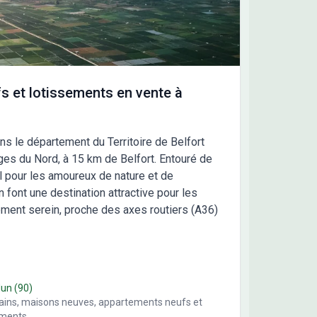
e maison, votre style : • Personnalisez les plans
n vos besoins et vos envies. • Choisissez parmi nos
tations pour un intérieur qui reflète votre mode de
et votre budget. &#128222; Contactez Maisons
ce Confort dès aujourd'hui au 05.61.76.07.80 pour
uvrir comment faire la maison de vos rêves. Avec
s et lotissements en vente à
 de 106 ans d'expérience, Maisons France Confort
 accompagne à chaque étape de votre projet.
024; Maisons France Confort : Bien construire votre
ans le département du Territoire de Belfort
r &#10024;
sges du Nord, à 15 km de Belfort. Entouré de
éal pour les amoureux de nature et de
n font une destination attractive pour les
nement serein, proche des axes routiers (A36)
dun
(90)
rains, maisons neuves, appartements neufs et
ements