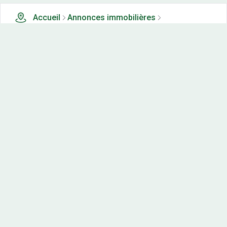
Accueil
Annonces immobilières
Tous les produits
160 terrains, maisons-neuves et appartements neufs à
vendre à Cazals des bayles (95)
Nos-terrains.com offre une vitrine exclusive
aux acteurs de l'immobilier.
Diffuser vos annonces
Contactez-nous