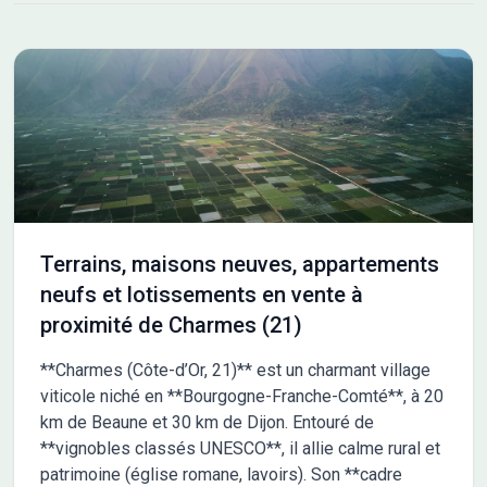
actifs et les familles en quête de sérénité. Le site Côté Sud
compte 14 terrains à bâtir viabilisés allant de 355 à 670 m². Les
prestations et les aménagements ont été pensés pour
satisfaire les besoins de chaque foyer : accès aux autoroutes
A31, A39 et aux voies rapides vers Dijon, habillage des coffrets.
Au sein du quartier Côté Sud, un espace paysagé singulier
prend vie : le Jardin de Pluie. Véritable liaison piétonne, il Les
informations sur l'état des risques auxquels ce bien est exposé
sont disponibles sur le site Géorisques : www.georisques.gouv.fr
Terrains, maisons neuves, appartements
neufs et lotissements en vente à
proximité de Charmes (21)
**Charmes (Côte-d’Or, 21)** est un charmant village
viticole niché en **Bourgogne-Franche-Comté**, à 20
km de Beaune et 30 km de Dijon. Entouré de
**vignobles classés UNESCO**, il allie calme rural et
patrimoine (église romane, lavoirs). Son **cadre