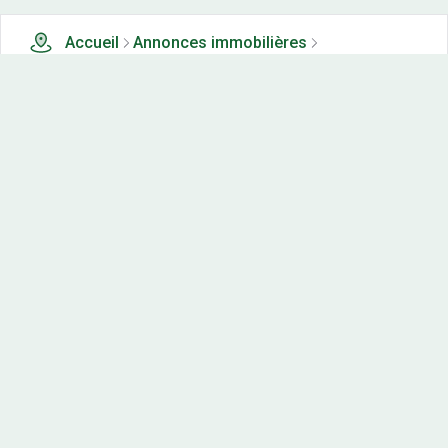
Accueil
Annonces immobilières
Tous les produits
1 terrains, maisons-neuves et appartements neufs à
vendre à Charmes (21)
Nos-terrains.com offre une vitrine exclusive
aux acteurs de l'immobilier.
Diffuser vos annonces
Contactez-nous