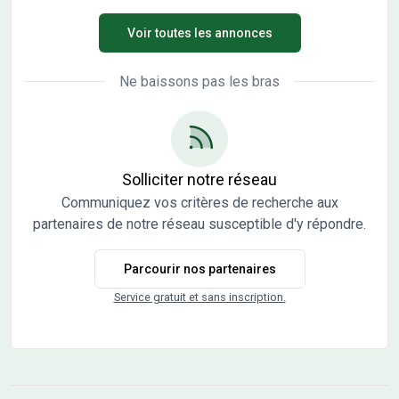
de terrain, idéalement située . Son intérieur compte trois
Voir toutes les annonces
chambres, une cuisine et deux salles de bains. Cette
maison est neuve. Elle se trouve dans un quartier prisé.
Une école primaire y est implantée. Côté transports en
Ne baissons pas les bras
commun, il y a quatre gares à moins de 10 minutes en
voiture. L'autoroute A66 et la nationale N20 sont
accessibles à moins de 9 km. Elle est proposée à l'achat
pour 237 500 € avec une estimation des frais annexes à
prévoir. &#127912; Votre maison, votre style : •
Solliciter notre réseau
Personnalisez les plans selon vos besoins et vos envies. •
Communiquez vos critères de recherche aux
Choisissez parmi nos prestations pour un intérieur qui
partenaires de notre réseau susceptible d'y répondre.
reflète votre mode de vie et votre budget. &#128222;
Contactez Maisons France Confort dès aujourd'hui au
Parcourir nos partenaires
05.61.76.07.80 pour découvrir comment faire la maison
de vos rêves. Avec plus de 106 ans d'expérience, Maisons
Service gratuit et sans inscription.
France Confort vous accompagne à chaque étape de
votre projet. &#10024; Maisons France Confort : Bien
construire votre futur &#10024;