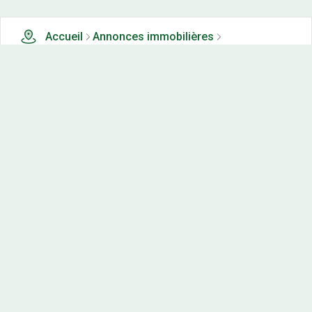
Accueil
Annonces immobilières
Tous les produits
0 terrains, maisons-neuves et appartements neufs à
vendre à Chateau verdun (93)
Nos-terrains.com offre une vitrine exclusive
aux acteurs de l'immobilier.
Diffuser vos annonces
Contactez-nous