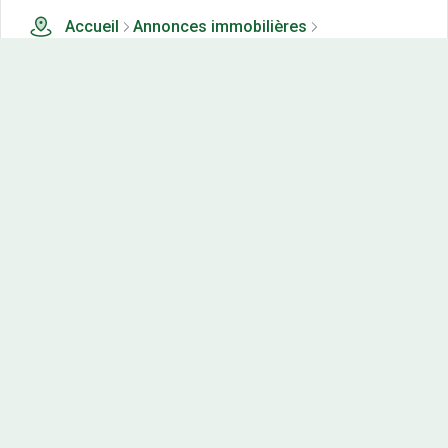
Accueil
Annonces immobilières
Tous les produits
4 terrains, maisons-neuves et appartements neufs à
vendre à Combertault (21)
Nos-terrains.com offre une vitrine exclusive
aux acteurs de l'immobilier.
Diffuser vos annonces
Contactez-nous