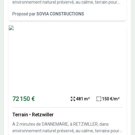
environnement naturel préservé, au calme, terrain pour
maison individuelle de 677 m² (lot 6 du parcellaire).Sous-
Proposé par
SOVIA CONSTRUCTIONS
sol possible et garage en sous-sol possible. Travaux de
viabilités démarrés. Terrais vendu viabilisé, libre de
constructeurs et architectes. Vente directe par
l'aménageur, pas de commission d'agence.
72 150 €
481 m²
150 €/m²
Terrain
•
Retzwiller
A 2 minutes de DANNEMARIE, à RETZWILLER, dans
environnement naturel préservé, au calme, terrains pour