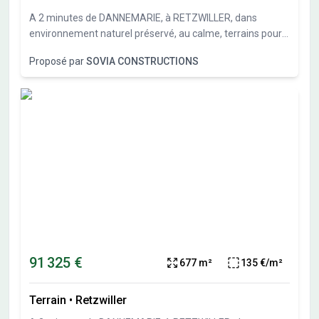
A 2 minutes de DANNEMARIE, à RETZWILLER, dans
environnement naturel préservé, au calme, terrains pour
maisons individuelles allant de 386 m² à 814 m². Sous-sol
Proposé par
SOVIA CONSTRUCTIONS
possible et garage en sous-sol possible. Travaux de
viabilités démarrés. Terrains vendus viabilisés, libres de
constructeurs et architectes. Vente directe par
l'aménageur, pas de commission d'agence.
91 325 €
677 m²
135 €/m²
Terrain
•
Retzwiller