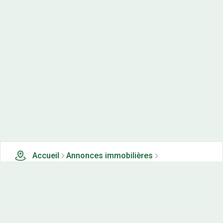
Accueil
Annonces immobilières
Tous les produits
0 terrains, maisons-neuves et appartements neufs à
vendre à Courcelles les montbeliard (25)