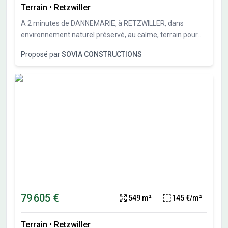
Terrain
•
Retzwiller
A 2 minutes de DANNEMARIE, à RETZWILLER, dans
environnement naturel préservé, au calme, terrain pour
maison individuelle de 677 m² (lot 6 du parcellaire).Sous-
Proposé par
SOVIA CONSTRUCTIONS
sol possible et garage en sous-sol possible. Travaux de
viabilités démarrés. Terrais vendu viabilisé, libre de
constructeurs et architectes. Vente directe par
l'aménageur, pas de commission d'agence.
79 605 €
549 m²
145 €/m²
Terrain
•
Retzwiller