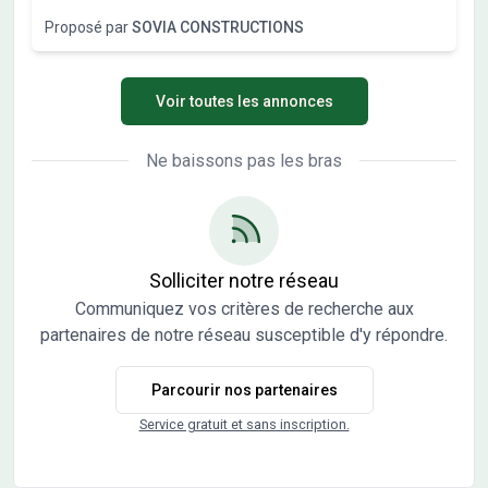
maisons individuelles allant de 386 m² à 814 m². Sous-sol
Proposé par
SOVIA CONSTRUCTIONS
possible et garage en sous-sol possible. Travaux de
viabilités démarrés. Terrains vendus viabilisés, libres de
constructeurs et architectes. Vente directe par
Voir toutes les annonces
l'aménageur, pas de commission d'agence.
Ne baissons pas les bras
Solliciter notre réseau
Communiquez vos critères de recherche aux
partenaires de notre réseau susceptible d'y répondre.
Parcourir nos partenaires
Service gratuit et sans inscription.