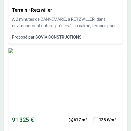
Terrain
•
Retzwiller
A 2 minutes de DANNEMARIE, à RETZWILLER, dans
environnement naturel préservé, au calme, terrains pour
maisons individuelles allant de 386 m² à 814 m². Sous-sol
Proposé par
SOVIA CONSTRUCTIONS
possible et garage en sous-sol possible. Travaux de
viabilités démarrés. Terrains vendus viabilisés, libres de
constructeurs et architectes. Vente directe par
l'aménageur, pas de commission d'agence.
91 325 €
677 m²
135 €/m²