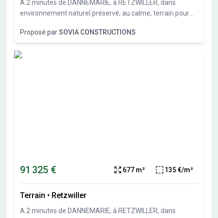
A 2 minutes de DANNEMARIE, à RETZWILLER, dans
environnement naturel préservé, au calme, terrain pour
maison individuelle de 677 m² (lot 6 du parcellaire).Sous-
Proposé par
SOVIA CONSTRUCTIONS
sol possible et garage en sous-sol possible. Travaux de
viabilités démarrés. Terrais vendu viabilisé, libre de
constructeurs et architectes. Vente directe par
l'aménageur, pas de commission d'agence.
91 325 €
677 m²
135 €/m²
Terrain
•
Retzwiller
A 2 minutes de DANNEMARIE, à RETZWILLER, dans