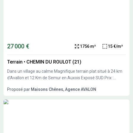
27 000 €
1756 m²
15 €/m²
Terrain
•
CHEMIN DU ROULOT (21)
Dans un village au calme Magnifique terrain plat situé à 24 km
d'Avallon et 12 Km de Semur en Auxois Exposé SUD Prix :
27000 €. Sur ce terrain de 1756 m² à CORROMBLES, Maisons
Proposé par
Maisons Chênes, Agence AVALON
Chênes vous propose de réaliser votre projet de construction
de maison individuelle. Maisons Chênes propose de construire
votre maison neuve avec toutes les prestations suivantes : -
Plan sur-mesure et personnalisé de 2 à 6 chambres - Mode de
chauffage au choix - Grands choix d'équipements et de
prestations - Matériaux de qualité selon les normes en vigueur -
Accompagnement dans le choix et l’acquisition du terrain -