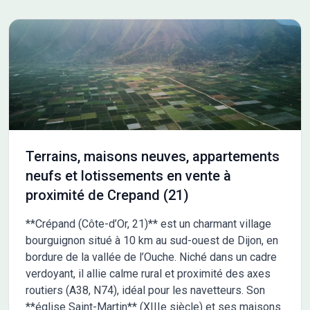
sur ce terrain ! Prix hors frais de notaire. Terrain sélectionné et
vu pour vous sous réserve de disponibilité et au prix indiqué par
notre partenaire foncier. Conditions et visuels non contractuels.
Cette annonce a été créée et diffusée avec le logiciel
VITAHOME. Contactez Romain ROUMIER au 07 45 86 23 12 ou
au 07 45 86 23 12 (Maisons Chênes - Agence d'Avallon).
Terrains, maisons neuves, appartements
neufs et lotissements en vente à
proximité de Crepand (21)
**Crépand (Côte-d’Or, 21)** est un charmant village
bourguignon situé à 10 km au sud-ouest de Dijon, en
bordure de la vallée de l’Ouche. Niché dans un cadre
verdoyant, il allie calme rural et proximité des axes
routiers (A38, N74), idéal pour les navetteurs. Son
**église Saint-Martin** (XIIIe siècle) et ses maisons