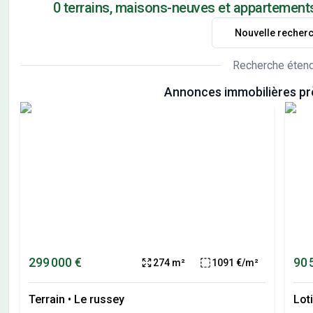
0 terrains, maisons-neuves et appartement
Nouvelle recher
Recherche éten
Annonces immobilières pr
299 000 €
90 
274 m²
1091 €/m²
Terrain
•
Le russey
Lot