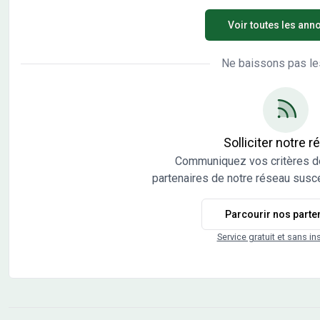
d'exception dans Pfetterhouse (68480), cette maison
mais
Voir toutes les ann
de 3 pièces de 86 m² et de 5 000 m² de terrain. Cette
m² d
maison possède 2 niveaux. Elle compte deux
priv
chambres, une cuisine et une salle de bains. Elle se
prop
Ne baissons pas le
trouve dans un secteur prisé. Des écoles maternelles
bain
et élémentaires y sont implantées. On trouve un
dans
accès à la nationale N19 à 15 km. Il y a un tennis et
prim
une supérette à quelques minutes à peine. PROJEt
y a 
terrain et maison à vendre pour la somme de 364 900
prix
Solliciter notre 
€. Contactez notre agence MAISONS BRAND (Claire
000 
Communiquez vos critères d
AREND ) pour toute information sur le bien, sur les
BRAN
partenaires de notre réseau susce
démarches à suivre ou sur les modalités de vente.
cett
Conc
Parcourir nos parte
Bra
Service gratuit et sans in