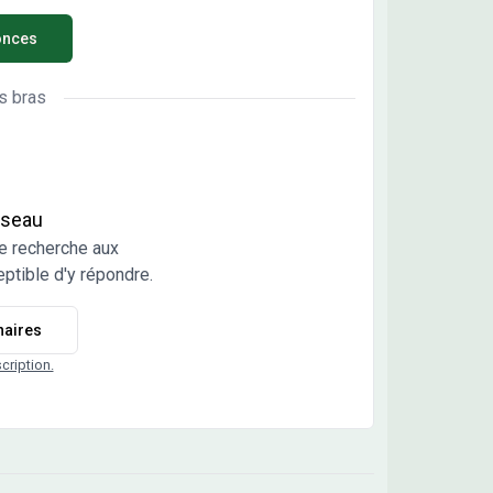
on de 4 pièces de plain-pied de 83 m² et de 5 000
onces
e terrain, bénéficiant d'un emplacement
ilégié dans Pfetterhouse (68480). Son intérieur
ose trois chambres, une cuisine et une salle de
s bras
s. La maison possède un garage Elle se trouve
 un secteur convoité. On y trouve des écoles
aires. Il y a un accès à la nationale N19 à 15 km. Il
un tennis et une supérette dans les environs. Le
 de vente DE CE RPOEJT COMPLET est de 389
réseau
€. Prenez contact avec notre agence MAISONS
e recherche aux
D (Claire AREND) pour tout renseignement sur
ptible d'y répondre.
e maison ou sur les modalités de vente.
rétisez vos projets immobiliers avec Maisons
naires
nd Mulhouse.
scription.