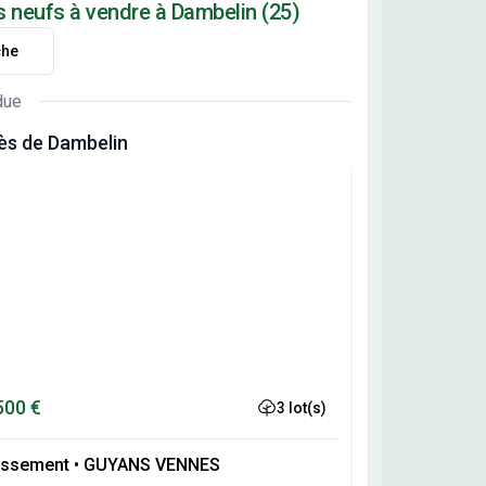
s neufs à vendre à Dambelin (25)
che
due
ès de Dambelin
500 €
3 lot(s)
issement
•
GUYANS VENNES