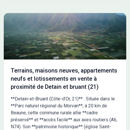
L'autoroute A31 est accessible à 10 km, facilitant vos
déplacements. De nombreuses écoles sont implantées dans
les environs, notamment des écoles maternelles, élémentaires,
primaires ainsi qu'un collège. Vous trouverez également des
commerces à proximité. NOUS CONTACTER Ce terrain est
vendu par un partenaire de Maisons France Confort Melun au
prix de 99 000 euros. Pour plus d'informations et découvrir ce
terrain, n'hésitez pas à contacter Franck ALANOE au 06-27-23-
96-64. Il vous accompagnera dans votre projet de construction.
Terrains, maisons neuves, appartements
neufs et lotissements en vente à
proximité de Detain et bruant (21)
**Detain-et-Bruant (Côte-d’Or, 21)** : Située dans le
**Parc naturel régional du Morvan**, à 20 km de
Beaune, cette commune rurale allie **cadre
préservé** et **accès facile** aux axes routiers (A6,
N74). Son **patrimoine historique** (église Saint-