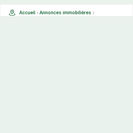
Accueil
Annonces immobilières
Tous les produits
1 terrains, maisons-neuves et appartements neufs à
vendre à Detain et bruant (21)
Nos-terrains.com offre une vitrine exclusive
aux acteurs de l'immobilier.
Diffuser vos annonces
Contactez-nous