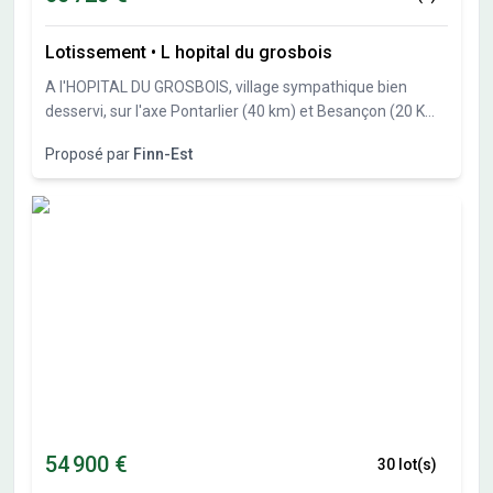
Lotissement
•
L hopital du grosbois
A l'HOPITAL DU GROSBOIS, village sympathique bien
desservi, sur l'axe Pontarlier (40 km) et Besançon (20 Km),
Finn-Est, spécialiste des constructions bois vous propose
Proposé par
Finn-Est
27 parcelles de 551m² à 838 m². Libre constructeur.
54 900 €
30 lot(s)