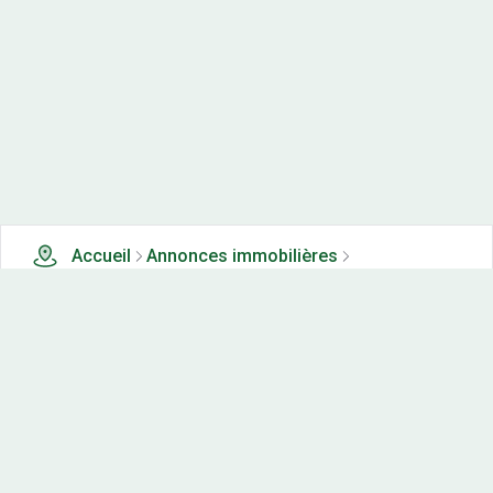
Accueil
Annonces immobilières
Tous les produits
0 terrains, maisons-neuves et appartements neufs à
vendre à Dompierre les tilleuls (25)