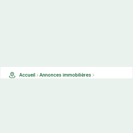
Accueil
Annonces immobilières
Tous les produits
0 terrains, maisons-neuves et appartements neufs à
vendre à Echenans (25)