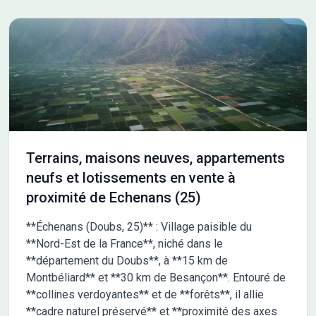
Terrains, maisons neuves, appartements
neufs et lotissements en vente à
proximité de Echenans (25)
**Échenans (Doubs, 25)** : Village paisible du
**Nord-Est de la France**, niché dans le
**département du Doubs**, à **15 km de
Montbéliard** et **30 km de Besançon**. Entouré de
**collines verdoyantes** et de **forêts**, il allie
**cadre naturel préservé** et **proximité des axes