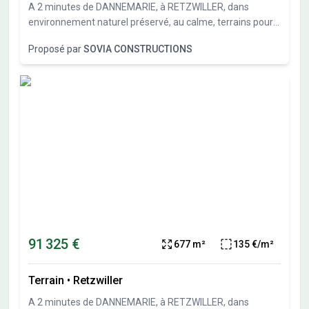
A 2 minutes de DANNEMARIE, à RETZWILLER, dans
environnement naturel préservé, au calme, terrains pour
maisons individuelles allant de 386 m² à 814 m². Sous-sol
Proposé par
SOVIA CONSTRUCTIONS
possible et garage en sous-sol possible. Travaux de
viabilités démarrés. Terrains vendus viabilisés, libres de
constructeurs et architectes. Vente directe par
l'aménageur, pas de commission d'agence.
91 325 €
677 m²
135 €/m²
Terrain
•
Retzwiller
A 2 minutes de DANNEMARIE, à RETZWILLER, dans