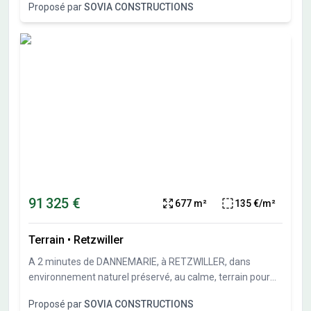
Proposé par
SOVIA CONSTRUCTIONS
sol possible et garage en sous-sol possible. Travaux de
viabilités démarrés. Terrais vendu viabilisé, libre de
constructeurs et architectes. Vente directe par
l'aménageur, pas de commission d'agence.
91 325 €
677 m²
135 €/m²
Terrain
•
Retzwiller
A 2 minutes de DANNEMARIE, à RETZWILLER, dans
environnement naturel préservé, au calme, terrain pour
maison individuelle de 677 m² (lot 6 du parcellaire).Sous-
Proposé par
SOVIA CONSTRUCTIONS
sol possible et garage en sous-sol possible. Travaux de