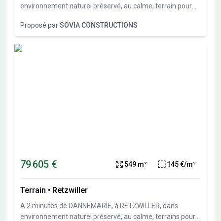
environnement naturel préservé, au calme, terrain pour
maison individuelle de 677 m² (lot 6 du parcellaire).Sous-
Proposé par
SOVIA CONSTRUCTIONS
sol possible et garage en sous-sol possible. Travaux de
viabilités démarrés. Terrais vendu viabilisé, libre de
constructeurs et architectes. Vente directe par
l'aménageur, pas de commission d'agence.
79 605 €
549 m²
145 €/m²
Terrain
•
Retzwiller
A 2 minutes de DANNEMARIE, à RETZWILLER, dans
environnement naturel préservé, au calme, terrains pour