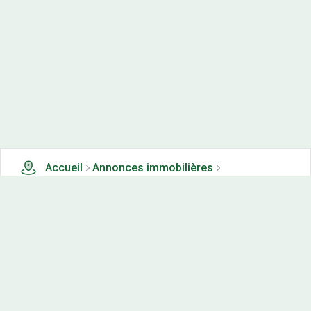
Accueil
Annonces immobilières
Tous les produits
2 terrains, maisons-neuves et appartements neufs à
vendre à Epenouse (25)