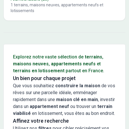
1
terrains, maisons neuves, appartements neufs et
lotissements
Conseils pour l'achat d'un bien immobilier
Explorez notre vaste sélection de
terrains
,
maisons neuves
,
appartements neufs
et
terrains en lotissement
partout en France.
Un bien pour chaque projet
Que vous souhaitiez
construire la maison
de vos
rêves sur une parcelle idéale, emménager
rapidement dans une
maison clé en main
, investir
dans un
appartement neuf
ou trouver un
terrain
viabilisé
en lotissement, vous êtes au bon endroit.
Affinez votre recherche
Utilisez nos
filtres
pour cibler précisément vos