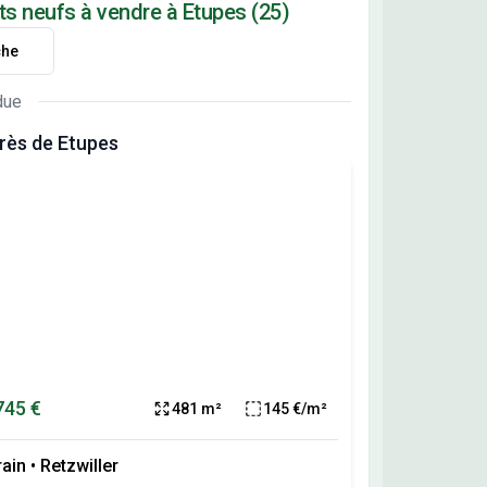
ts neufs à vendre à Etupes (25)
che
due
rès de Etupes
745 €
481 m²
145 €/m²
rain
•
Retzwiller