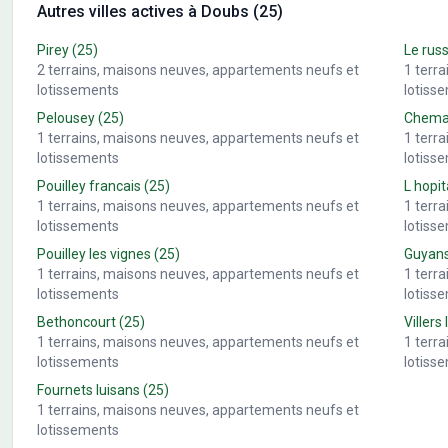
Autres villes actives à Doubs (25)
Pirey
(25)
Le rus
2
terrains, maisons neuves, appartements neufs et
1
terr
lotissements
lotiss
Pelousey
(25)
Chemau
1
terrains, maisons neuves, appartements neufs et
1
terr
lotissements
lotiss
Pouilley francais
(25)
L hopit
1
terrains, maisons neuves, appartements neufs et
1
terr
lotissements
lotiss
Pouilley les vignes
(25)
Guyan
1
terrains, maisons neuves, appartements neufs et
1
terr
lotissements
lotiss
Bethoncourt
(25)
Villers 
1
terrains, maisons neuves, appartements neufs et
1
terr
lotissements
lotiss
Fournets luisans
(25)
1
terrains, maisons neuves, appartements neufs et
lotissements