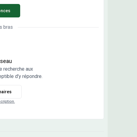
us viabilisés, libres de constructeurs et
onces
itectes. Vente directe par l'aménageur, pas de
mission d'agence.
s bras
réseau
e recherche aux
ptible d'y répondre.
naires
scription.