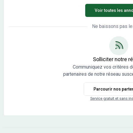
vendu viabilisé, libre de constructeurs et architectes.
vend
Voir toutes les ann
Vente directe par l'aménageur, pas de commission
arch
d'agence.
com
Ne baissons pas le
Solliciter notre 
Communiquez vos critères d
partenaires de notre réseau susce
Parcourir nos parte
Service gratuit et sans in