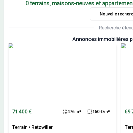
0 terrains, maisons-neuves et appartemen
Nouvelle recher
Recherche éten
Annonces immobilières p
71 400 €
69 
476 m²
150 €/m²
Terrain
•
Retzwiller
Ter