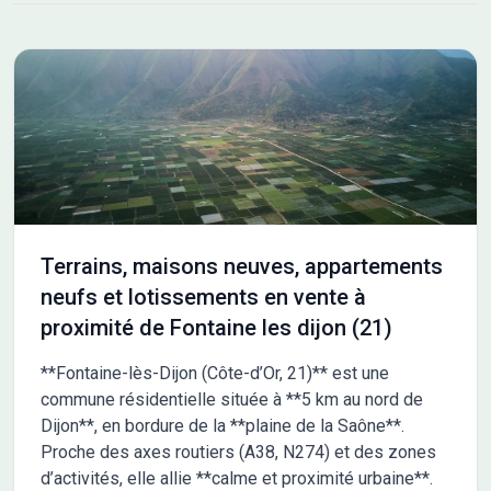
actifs et les familles en quête de sérénité. Le site Côté Sud
compte 14 terrains à bâtir viabilisés allant de 355 à 670 m². Les
prestations et les aménagements ont été pensés pour
satisfaire les besoins de chaque foyer : accès aux autoroutes
A31, A39 et aux voies rapides vers Dijon, habillage des coffrets.
Au sein du quartier Côté Sud, un espace paysagé singulier
prend vie : le Jardin de Pluie. Véritable liaison piétonne, il Les
informations sur l'état des risques auxquels ce bien est exposé
sont disponibles sur le site Géorisques : www.georisques.gouv.fr
Terrains, maisons neuves, appartements
neufs et lotissements en vente à
proximité de Fontaine les dijon (21)
**Fontaine-lès-Dijon (Côte-d’Or, 21)** est une
commune résidentielle située à **5 km au nord de
Dijon**, en bordure de la **plaine de la Saône**.
Proche des axes routiers (A38, N274) et des zones
d’activités, elle allie **calme et proximité urbaine**.