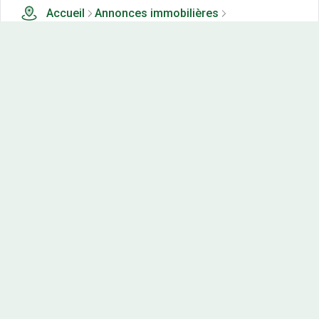
Accueil
Annonces immobilières
Tous les produits
1 terrains, maisons-neuves et appartements neufs à
vendre à Fontaine les dijon (21)
Nos-terrains.com offre une vitrine exclusive
aux acteurs de l'immobilier.
Diffuser vos annonces
Contactez-nous