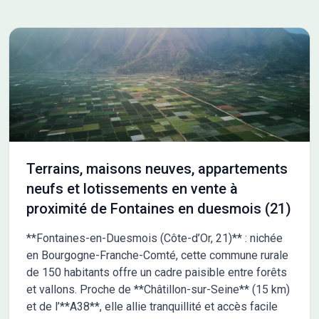
chauffage au choix - Grands choix d'équipements et de
prestations - Matériaux de qualité selon les normes en vigueur -
Accompagnement dans le choix et l’acquisition du terrain -
Construction conforme à la nouvelle RE 2020 Demandez une
étude gratuite et personnalisée de votre projet de construction
sur ce terrain ! Prix hors frais de notaire. Terrain sélectionné et
vu pour vous sous réserve de disponibilité et au prix indiqué par
notre partenaire foncier. Conditions et visuels non contractuels.
Cette annonce a été créée et diffusée avec le logiciel
VITAHOME. Contactez Romain ROUMIER au 07 45 86 23 12 ou
au 07 45 86 23 12 (Maisons Chênes - Agence d'Avallon).
Terrains, maisons neuves, appartements
neufs et lotissements en vente à
proximité de Fontaines en duesmois (21)
**Fontaines-en-Duesmois (Côte-d’Or, 21)** : nichée
en Bourgogne-Franche-Comté, cette commune rurale
de 150 habitants offre un cadre paisible entre forêts
et vallons. Proche de **Châtillon-sur-Seine** (15 km)
et de l’**A38**, elle allie tranquillité et accès facile