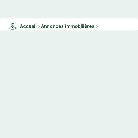
Accueil
Annonces immobilières
Tous les produits
2 terrains, maisons-neuves et appartements neufs à
vendre à Fontaines en duesmois (21)
Nos-terrains.com offre une vitrine exclusive
aux acteurs de l'immobilier.
Diffuser vos annonces