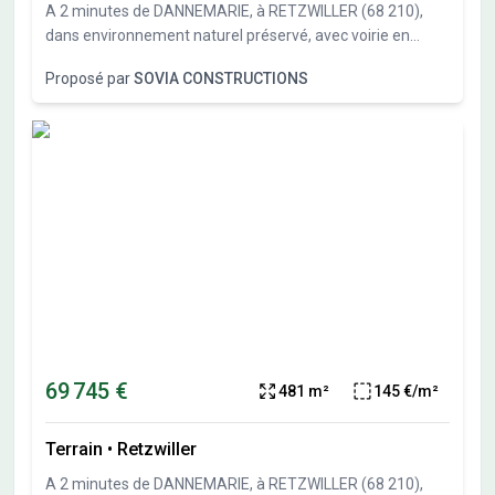
A 2 minutes de DANNEMARIE, à RETZWILLER (68 210),
dans environnement naturel préservé, avec voirie en
impasse, au calme, terrains pour maisons individuelles
Proposé par
SOVIA CONSTRUCTIONS
allant de 386 m² à 814 m².Toiture 2 pans ou 4 pans, toit
plat possible pour des éléments d'accompagnements
architecturaux et pour les annexes. Terrains
\"piscinables\". Constructibilité immédiate. Terrains plats,
vendus viabilisés et bornés, libres de constructeurs et
d'architectes.Vente directe par l'aménageur, pas de
commission d'agence.
69 745 €
481 m²
145 €/m²
Terrain
•
Retzwiller
A 2 minutes de DANNEMARIE, à RETZWILLER (68 210),