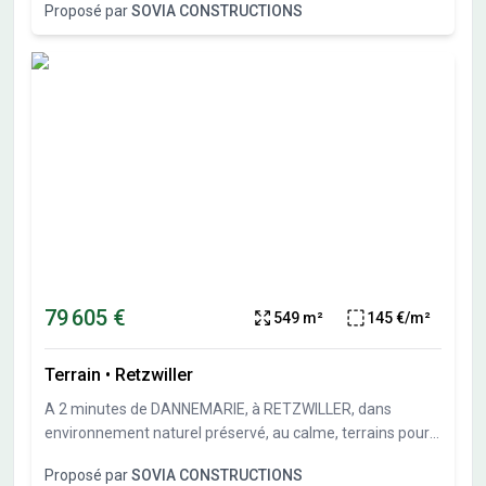
Proposé par
SOVIA CONSTRUCTIONS
sol possible et garage en sous-sol possible. Travaux de
viabilités démarrés. Terrais vendu viabilisé, libre de
constructeurs et architectes. Vente directe par
l'aménageur, pas de commission d'agence.
79 605 €
549 m²
145 €/m²
Terrain
•
Retzwiller
A 2 minutes de DANNEMARIE, à RETZWILLER, dans
environnement naturel préservé, au calme, terrains pour
maisons individuelles allant de 386 m² à 814 m². Sous-sol
Proposé par
SOVIA CONSTRUCTIONS
possible et garage en sous-sol possible. Travaux de