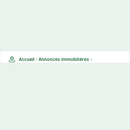
Accueil
Annonces immobilières
Tous les produits
0 terrains, maisons-neuves et appartements neufs à
vendre à Geney (25)