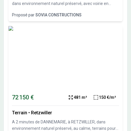
dans environnement naturel préservé, avec voirie en
impasse, au calme, terrains pour maisons individuelles
Proposé par
SOVIA CONSTRUCTIONS
allant de 386 m² à 814 m².Toiture 2 pans ou 4 pans, toit
plat possible pour des éléments d'accompagnements
architecturaux et pour les annexes. Terrains
\"piscinables\". Constructibilité immédiate. Terrains plats,
vendus viabilisés et bornés, libres de constructeurs et
d'architectes.Vente directe par l'aménageur, pas de
commission d'agence.
72 150 €
481 m²
150 €/m²
Terrain
•
Retzwiller
A 2 minutes de DANNEMARIE, à RETZWILLER, dans
environnement naturel préservé, au calme, terrains pour