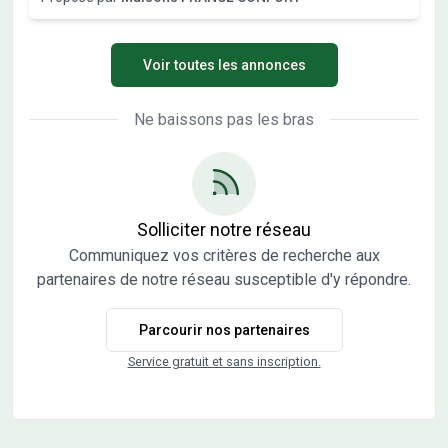
Une école primaire est implantée dans le quartier.
L'autoroute A5 est accessible à 10 km. Il est proposé à
l'achat pour 44 000 €. N'hésitez pas à prendre contact
Voir toutes les annonces
avec notre agence (COGLIATI Alexandra : O6-45-01-83-
12) pour toute question sur ce terrain, sur les modalités de
vente ou sur les démarches à suivre.
Ne baissons pas les bras
Solliciter notre réseau
Communiquez vos critères de recherche aux
partenaires de notre réseau susceptible d'y répondre.
Parcourir nos partenaires
Service gratuit et sans inscription.