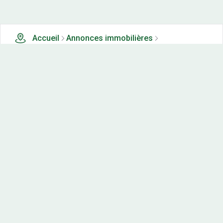
Accueil
Annonces immobilières
Tous les produits
0 terrains, maisons-neuves et appartements neufs à
vendre à Gurgy le chateau (21)
Nos-terrains.com offre une vitrine exclusive
aux acteurs de l'immobilier.
Diffuser vos annonces