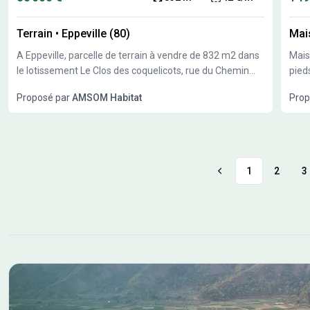
Terrain
•
Eppeville (80)
Mai
A Eppeville, parcelle de terrain à vendre de 832 m2 dans
Maison de pl
le lotissement Le Clos des coquelicots, rue du Chemin
pied
vert. Prix : 35 000 € (hors frais de notaire / pas de frais de
viabilisé . Au coeur de Noyo
Proposé par
AMSOM Habitat
Prop
négociation).
, à deux 
Cette ma
intég
Idéa
Acco
1
2
3
techn
anne
enlè
)inclu
agence o
SANT
27