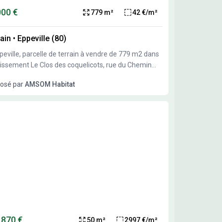
000 €
779 m²
42 €/m²
ain
•
Eppeville (80)
peville, parcelle de terrain à vendre de 779 m2 dans
otissement Le Clos des coquelicots, rue du Chemin
 Prix : 33 000 € (hors frais de notaire / pas de frais de
osé par
AMSOM Habitat
ciation).
 870 €
50 m²
2997 €/m²