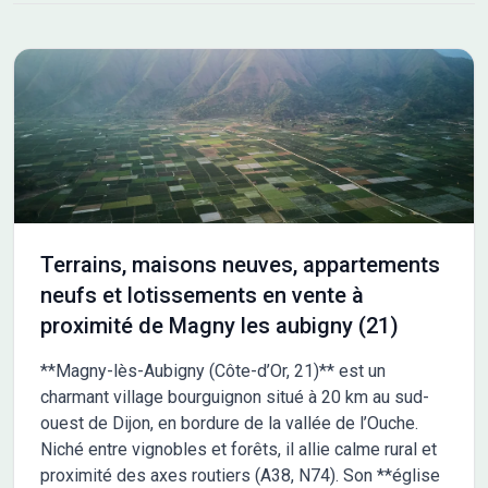
actifs et les familles en quête de sérénité. Le site Côté Sud
compte 14 terrains à bâtir viabilisés allant de 355 à 670 m². Les
prestations et les aménagements ont été pensés pour
satisfaire les besoins de chaque foyer : accès aux autoroutes
A31, A39 et aux voies rapides vers Dijon, habillage des coffrets.
Au sein du quartier Côté Sud, un espace paysagé singulier
prend vie : le Jardin de Pluie. Véritable liaison piétonne, il Les
informations sur l'état des risques auxquels ce bien est exposé
sont disponibles sur le site Géorisques : www.georisques.gouv.fr
Terrains, maisons neuves, appartements
neufs et lotissements en vente à
proximité de Magny les aubigny (21)
**Magny-lès-Aubigny (Côte-d’Or, 21)** est un
charmant village bourguignon situé à 20 km au sud-
ouest de Dijon, en bordure de la vallée de l’Ouche.
Niché entre vignobles et forêts, il allie calme rural et
proximité des axes routiers (A38, N74). Son **église