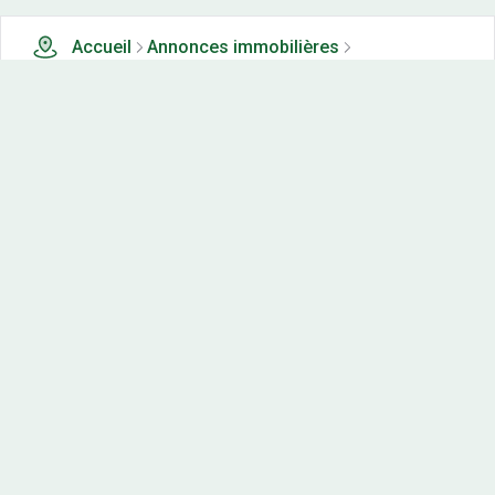
Accueil
Annonces immobilières
Tous les produits
1 terrains, maisons-neuves et appartements neufs à
vendre à Magny les aubigny (21)
Nos-terrains.com offre une vitrine exclusive
aux acteurs de l'immobilier.
Diffuser vos annonces
Contactez-nous