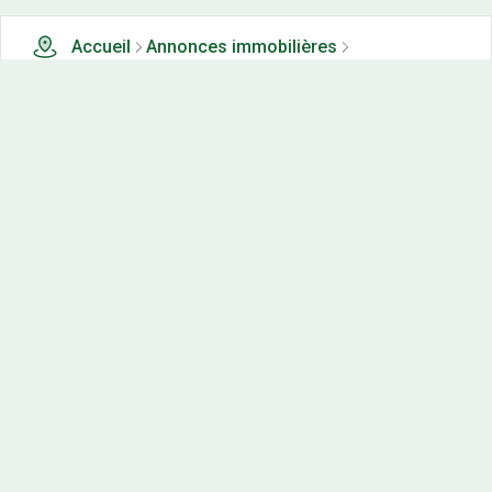
Accueil
Annonces immobilières
Tous les produits
1 terrains, maisons-neuves et appartements neufs à
vendre à Malain (21)
Nos-terrains.com offre une vitrine exclusive
aux acteurs de l'immobilier.
Diffuser vos annonces
Contactez-nous