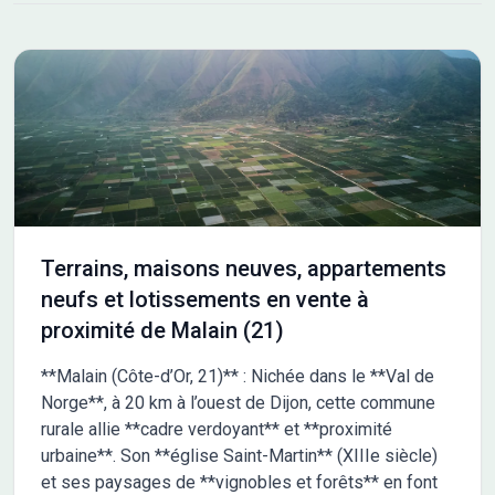
L'autoroute A31 est accessible à 10 km, facilitant vos
déplacements. De nombreuses écoles sont implantées dans
les environs, notamment des écoles maternelles, élémentaires,
primaires ainsi qu'un collège. Vous trouverez également des
commerces à proximité. NOUS CONTACTER Ce terrain est
vendu par un partenaire de Maisons France Confort Melun au
prix de 99 000 euros. Pour plus d'informations et découvrir ce
terrain, n'hésitez pas à contacter Franck ALANOE au 06-27-23-
96-64. Il vous accompagnera dans votre projet de construction.
Terrains, maisons neuves, appartements
neufs et lotissements en vente à
proximité de Malain (21)
**Malain (Côte-d’Or, 21)** : Nichée dans le **Val de
Norge**, à 20 km à l’ouest de Dijon, cette commune
rurale allie **cadre verdoyant** et **proximité
urbaine**. Son **église Saint-Martin** (XIIIe siècle)
et ses paysages de **vignobles et forêts** en font