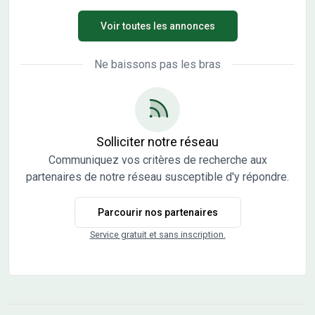
sur deux niveaux. Elle bénéficie d'un terrain d'une
Voir toutes les annonces
superficie de 309 m². ENVIRONNEMENT Charny est une
commune où il est possible de trouver des commerces. Le
secteur propose plusieurs établissements scolaires,
Ne baissons pas les bras
notamment des écoles maternelles, élémentaires et
primaires. NOUS CONTACTER La maison est en vente au
prix de 329900 €. Le vendeur est un partenaire de Maisons
France Confort. Pour obtenir davantage d'informations
sur ce projet, n'hésitez pas à prendre contact avec Cedric
Solliciter notre réseau
YAHIAOUI de Maisons France Confort Magny-le-Hongre
Communiquez vos critères de recherche aux
au 06-66-57-00-63.
partenaires de notre réseau susceptible d'y répondre.
Parcourir nos partenaires
Service gratuit et sans inscription.