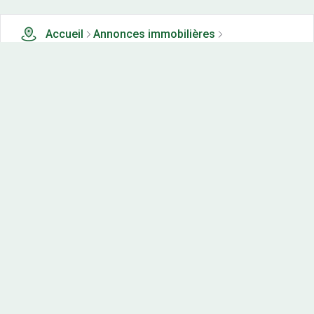
Accueil
Annonces immobilières
Tous les produits
0 terrains, maisons-neuves et appartements neufs à
vendre à Nod sur seine (21)
Nos-terrains.com offre une vitrine exclusive
aux acteurs de l'immobilier.
Diffuser vos annonces
Contactez-nous