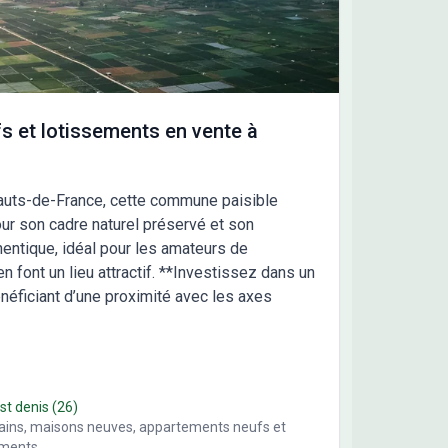
nte du terrain. Prix indicatifs hors frais annexes.
 et prix non contractuels - Voir conditions en
ce - N° ORIAS IOBSP 13007108 - RCS 388 867 426.
informations sur les risques auxquels ce bien est
sé sont disponibles sur le site Géorisques :
georisques.gouv.fr Cette annonce a été créée et
s et lotissements en vente à
usée avec le logiciel VITAHOME. Contactez
andre NICOD au 06 59 65 95 91 ou au 01 83 01 03 04
sons Sésame - Agence d'Ormesson sur Marne).
 Hauts-de-France, cette commune paisible
ur son cadre naturel préservé et son
hentique, idéal pour les amateurs de
 font un lieu attractif. **Investissez dans un
bénéficiant d’une proximité avec les axes
 st denis
(26)
rains, maisons neuves, appartements neufs et
ements