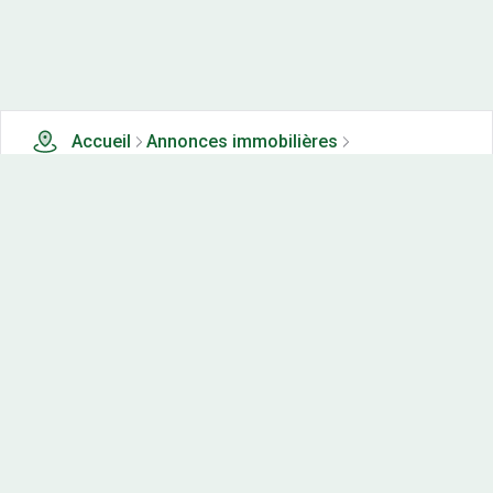
Accueil
Annonces immobilières
Tous les produits
0 terrains, maisons-neuves et appartements neufs à
vendre à Nouvion et catillon (22)
Nos-terrains.com offre une vitrine exclusive
aux acteurs de l'immobilier.