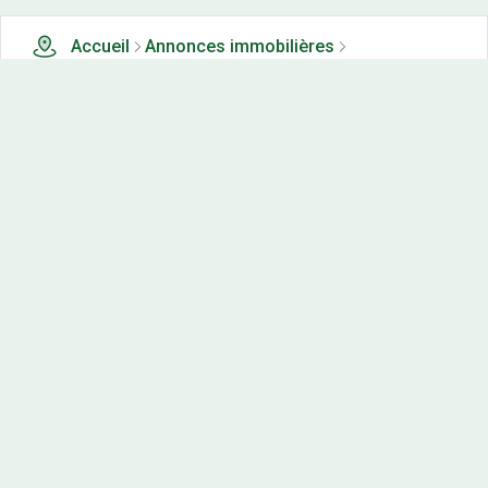
Accueil
Annonces immobilières
Tous les produits
1 terrains, maisons-neuves et appartements neufs à
vendre à Orret (21)
Nos-terrains.com offre une vitrine exclusive
aux acteurs de l'immobilier.
Diffuser vos annonces
Contactez-nous