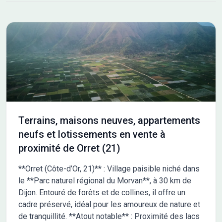
étude gratuite et personnalisée de votre projet de construction
sur ce terrain ! Prix hors frais de notaire. Terrain sélectionné et
vu pour vous sous réserve de disponibilité et au prix indiqué par
notre partenaire foncier. Conditions et visuels non contractuels.
Cette annonce a été créée et diffusée avec le logiciel
VITAHOME. Contactez Romain ROUMIER au 07 45 86 23 12 ou
au 07 45 86 23 12 (Maisons Chênes - Agence d'Avallon).
Terrains, maisons neuves, appartements
neufs et lotissements en vente à
proximité de Orret (21)
**Orret (Côte-d’Or, 21)** : Village paisible niché dans
le **Parc naturel régional du Morvan**, à 30 km de
Dijon. Entouré de forêts et de collines, il offre un
cadre préservé, idéal pour les amoureux de nature et
de tranquillité. **Atout notable** : Proximité des lacs