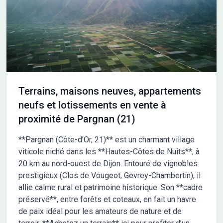
trouvent à proximité. Les écoles primaires sont présentes dans
les environs avec, entre autres, l'école primaire les Ponceaux
accessible en environ 5 minutes en voiture. Autour du bien, des
commerces sont également disponibles. NOUS CONTACTER
Cette maison est proposée à la vente pour un prix de 209000
euros. Le vendeur est un partenaire de Maisons France Confort.
Pour toute demande de renseignement, n'hésitez pas à joindre
François TOTI au 06-50-23-57-93. Il se tient à votre disposition
Terrains, maisons neuves, appartements
pour répondre à vos questions et vous accompagner.
neufs et lotissements en vente à
proximité de Pargnan (21)
**Pargnan (Côte-d’Or, 21)** est un charmant village
viticole niché dans les **Hautes-Côtes de Nuits**, à
20 km au nord-ouest de Dijon. Entouré de vignobles
prestigieux (Clos de Vougeot, Gevrey-Chambertin), il
allie calme rural et patrimoine historique. Son **cadre
préservé**, entre forêts et coteaux, en fait un havre
de paix idéal pour les amateurs de nature et de