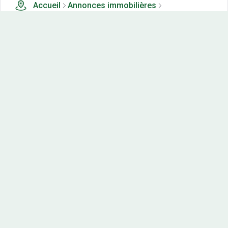
Accueil
Annonces immobilières
Tous les produits
21 terrains, maisons-neuves et appartements neufs à
vendre à Pargnan (21)
Nos-terrains.com offre une vitrine exclusive
aux acteurs de l'immobilier.
Diffuser vos annonces
Contactez-nous